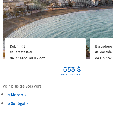
Dublin 
(IE)
Barcelone 
(
de Toronto 
(CA)
de Montréal 
(
de
27 sept.
au
09 oct.
de
03 nov.
a
553 $
taxes et frais incl.
Voir plus de vols vers:
le Maroc
le Sénégal