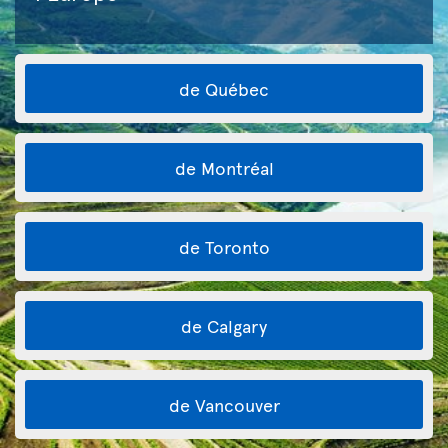
de Québec
de Montréal
de Toronto
de Calgary
de Vancouver