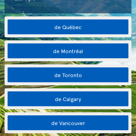
de Québec
de Montréal
de Toronto
de Calgary
de Vancouver