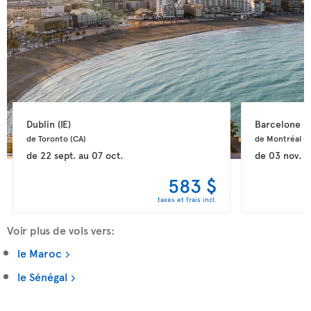
Dublin 
(IE)
Barcelone 
(
de Toronto 
(CA)
de Montréal 
(
de
22 sept.
au
07 oct.
de
03 nov.
a
583 $
taxes et frais incl.
Voir plus de vols vers:
le Maroc
le Sénégal