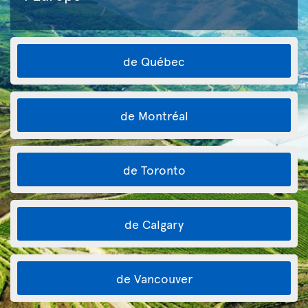
de Québec
de Montréal
de Toronto
de Calgary
de Vancouver