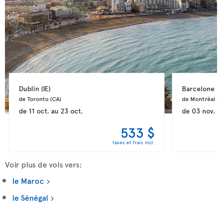
Dublin 
(IE)
Barcelone 
(
de Toronto 
(CA)
de Montréal 
(
de
11 oct.
au
23 oct.
de
03 nov.
a
533 $
taxes et frais incl.
Voir plus de vols vers:
le Maroc
le Sénégal