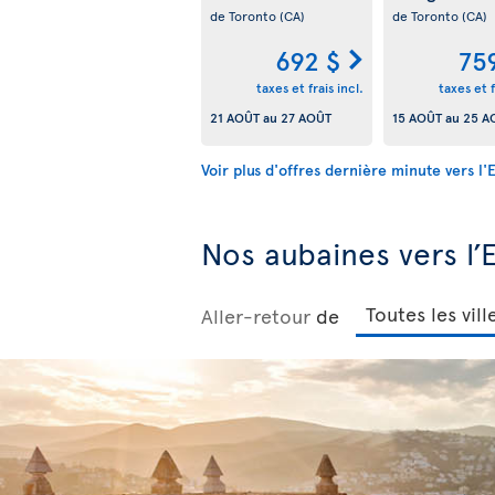
de Toronto
(CA)
de Toronto
(CA)
692 $
75
taxes et frais incl.
taxes et f
21 AOÛT
au
27 AOÛT
15 AOÛT
au
25 A
Voir plus d'offres dernière minute vers l
Nos aubaines vers l’
Aller-retour
de