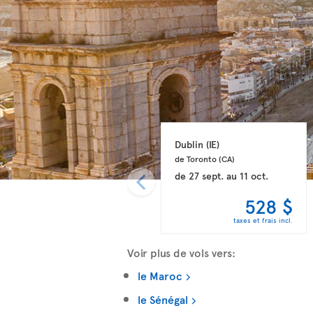
Dublin 
(IE)
de Toronto 
(CA)
de
27 sept.
au
11 oct.
528 $
taxes et frais incl.
Voir plus de vols vers:
le Maroc
le Sénégal