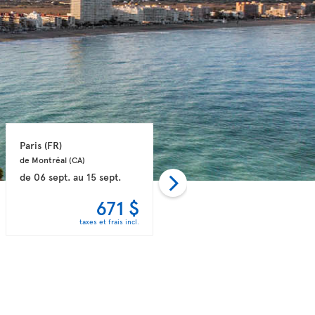
Paris 
(FR)
Paris 
(FR)
de Montréal 
(CA)
de Toronto 
(CA)
de
06 sept.
au
15 sept.
de
08 nov.
au
16 nov.
671 $
680 $
taxes et frais incl.
taxes et frais incl.