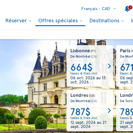
1
Français -
CAD
Réserver
Offres spéciales
Destinations
Lisbonne
Paris
(PT)
(
De Montréal
De Mont
(CA)
664$
67
taxes & frais incl.
taxes & 
06 oct. 2026
au
13
06 sep
oct. 2026
sept. 
Londres
Londr
(GB)
De Montréal
De Toro
(CA)
787$
78
taxes & frais incl.
taxes & 
12 sept. 2026
au
21
21 sep
sept. 2026
sept. 