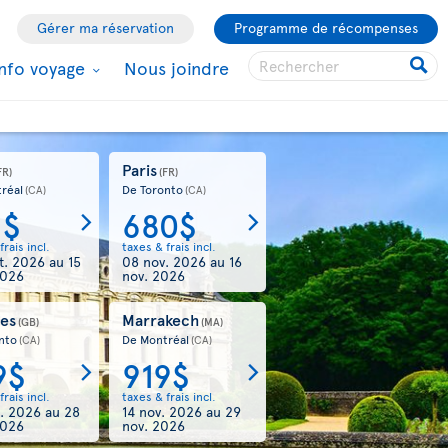
Gérer ma réservation
Programme de récompenses
Info voyage
Nous joindre
Paris
FR)
(FR)
réal
De Toronto
(CA)
(CA)
1$
680$
frais incl.
taxes & frais incl.
t. 2026
au
15
08 nov. 2026
au
16
2026
nov. 2026
es
Marrakech
(GB)
(MA)
nto
De Montréal
(CA)
(CA)
9$
919$
frais incl.
taxes & frais incl.
t. 2026
au
28
14 nov. 2026
au
29
2026
nov. 2026