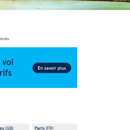
ances.
es
Paris
(GB)
(FR)