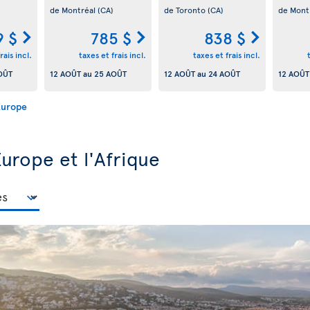
de Montréal
(CA)
de Toronto
(CA)
de Mont
9 $
785 $
838 $
rais incl.
taxes et frais incl.
taxes et frais incl.
OÛT
12 AOÛT
au
25 AOÛT
12 AOÛT
au
24 AOÛT
12 AOÛT
'Europe
Europe et l'Afrique