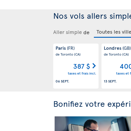
Nos vols allers simpl
Aller simple
de
Paris
Londres
(FR)
(GB)
de Toronto
(CA)
de Toronto
(CA)
387 $
400
taxes et frais incl.
taxes et f
06 SEPT.
13 SEPT.
Bonifiez votre expér