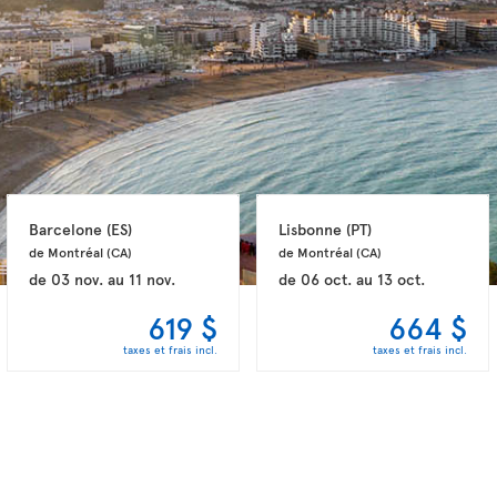
Barcelone 
(ES)
Lisbonne 
(PT)
de Montréal 
(CA)
de Montréal 
(CA)
de
03 nov.
au
11 nov.
de
06 oct.
au
13 oct.
619 $
664 $
taxes et frais incl.
taxes et frais incl.