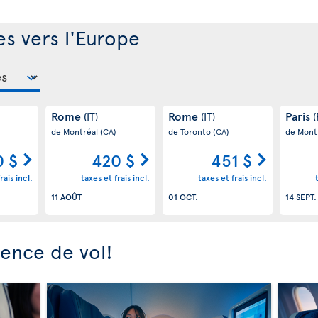
es vers l'Europe
Rome
Rome
Paris
(IT)
(IT)
(
de Montréal
(CA)
de Toronto
(CA)
de Mont
 $
420 $
451 $
rais incl.
taxes et frais incl.
taxes et frais incl.
11 AOÛT
01 OCT.
14 SEPT.
ience de vol!