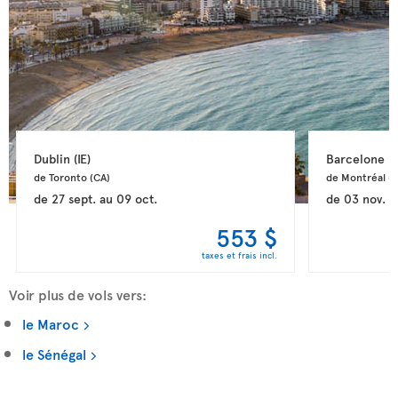
Dublin 
(IE)
Barcelone 
(
de Toronto 
(CA)
de Montréal 
(
de
27 sept.
au
09 oct.
de
03 nov.
a
553 $
taxes et frais incl.
Voir plus de vols vers:
le Maroc
le Sénégal