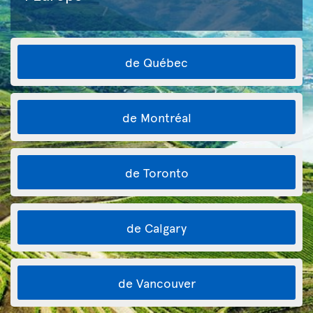
de Québec
de Montréal
de Toronto
de Calgary
de Vancouver