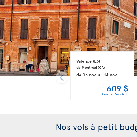
Valence 
(ES)
de Montréal 
(CA)
de
06 nov.
au
14 nov.
609 $
taxes et frais incl.
Nos vols à petit bud