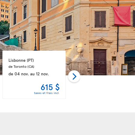
Lisbonne 
(PT)
Lisbonne 
(PT)
de Toronto 
(CA)
de Toronto 
(CA)
de
04 nov.
au
12 nov.
de
02 déc.
au
10 déc.
615 $
615 $
taxes et frais incl.
taxes et frais incl.