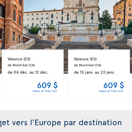
Valence 
(ES)
Valence 
(ES)
de Montréal 
(CA)
de Montréal 
(CA)
de
04 déc.
au
12 déc.
de
15 janv.
au
23 janv.
609 $
609 $
taxes et frais incl.
taxes et frais incl.
get vers l'Europe par destination