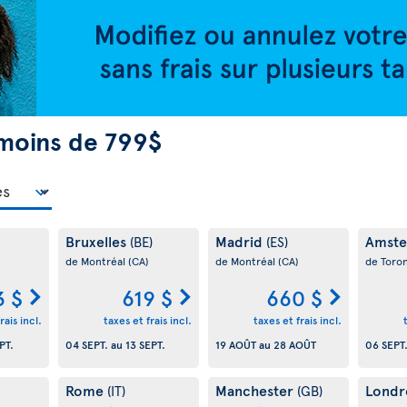
moins de 799$
Bruxelles
Madrid
Amst
(BE)
(ES)
de Montréal
(CA)
de Montréal
(CA)
de Toro
3 $
619 $
660 $
rais incl.
taxes et frais incl.
taxes et frais incl.
PT.
04 SEPT.
au
13 SEPT.
19 AOÛT
au
28 AOÛT
06 SEPT
Rome
Manchester
Londr
(IT)
(GB)