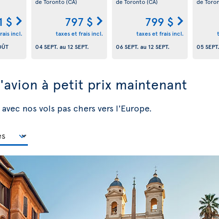
de Toronto
(CA)
de Toronto
(CA)
de Toro
1 $
797 $
799 $
rais incl.
taxes et frais incl.
taxes et frais incl.
OÛT
04 SEPT.
au
12 SEPT.
06 SEPT.
au
12 SEPT.
05 SEPT
d'avion à petit prix maintenant
 avec nos vols pas chers vers l'Europe.