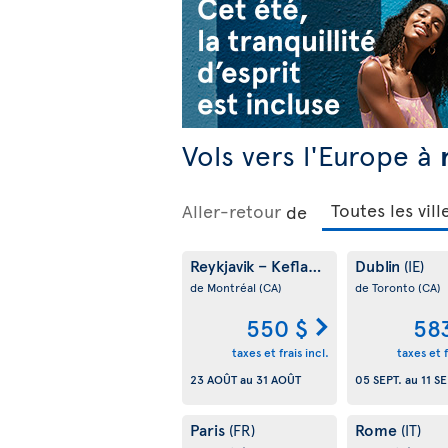
Vols vers l'Europe à
Aller-retour
de
Reykjavik – Keflavik
Dublin
(IS)
(IE)
de Montréal
(CA)
de Toronto
(CA)
550 $
58
taxes et frais incl.
taxes et f
23 AOÛT
au
31 AOÛT
05 SEPT.
au
11 SE
Paris
Rome
(FR)
(IT)