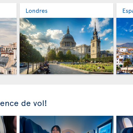
Londres
Esp
ience de vol!