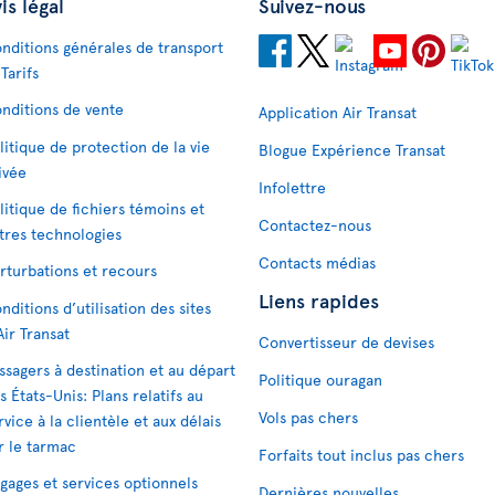
is légal
Suivez-nous
nditions générales de transport
 Tarifs
nditions de vente
Application Air Transat
litique de protection de la vie
Blogue Expérience Transat
ivée
Infolettre
litique de fichiers témoins et
Contactez-nous
tres technologies
Contacts médias
rturbations et recours
Liens rapides
nditions d’utilisation des sites
Air Transat
Convertisseur de devises
ssagers à destination et au départ
Politique ouragan
s États-Unis: Plans relatifs au
Vols pas chers
rvice à la clientèle et aux délais
r le tarmac
Forfaits tout inclus pas chers
gages et services optionnels
Dernières nouvelles