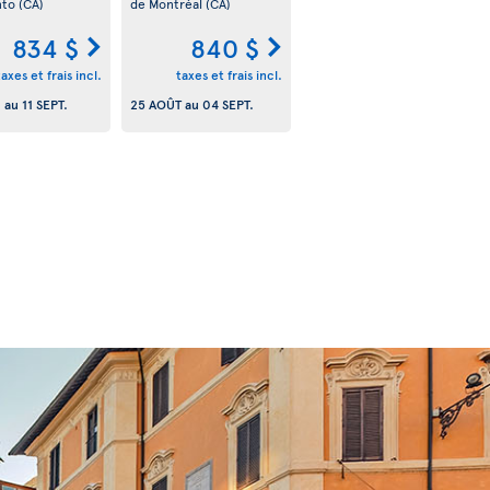
nto
(CA)
de Montréal
(CA)
834 $
840 $
taxes et frais incl.
taxes et frais incl.
.
au
11 SEPT.
25 AOÛT
au
04 SEPT.