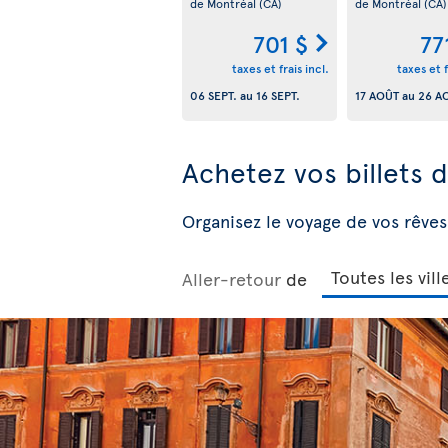
de Montréal
(CA)
de Montréal
(CA)
701 $
77
taxes et frais incl.
taxes et f
06 SEPT.
au
16 SEPT.
17 AOÛT
au
26 A
Achetez vos billets 
Organisez le voyage de vos rêves
Aller-retour
de