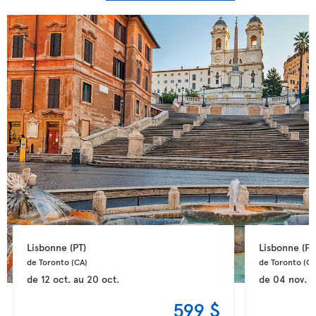
Lisbonne 
(PT)
Lisbonne 
(PT
de Toronto 
(CA)
de Toronto 
(CA
de
12 oct.
au
20 oct.
de
04 nov.
a
599 $