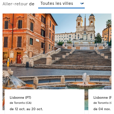
Aller-retour
de
Lisbonne 
(PT)
Lisbonne 
(PT
de Toronto 
(CA)
de Toronto 
(CA
de
12 oct.
au
20 oct.
de
04 nov.
a