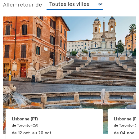
Aller-retour
de
Lisbonne 
(PT)
Lisbonne 
(PT
de Toronto 
(CA)
de Toronto 
(CA
de
12 oct.
au
20 oct.
de
04 nov.
a