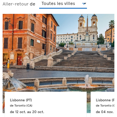
Aller-retour
de
Lisbonne 
(PT)
Lisbonne 
(PT
de Toronto 
(CA)
de Toronto 
(CA
de
12 oct.
au
20 oct.
de
04 nov.
a