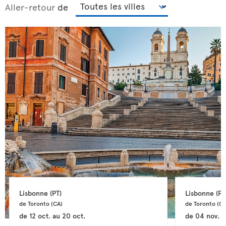
Aller-retour
de
Lisbonne 
(PT)
Lisbonne 
(PT
de Toronto 
(CA)
de Toronto 
(CA
de
12 oct.
au
20 oct.
de
04 nov.
a