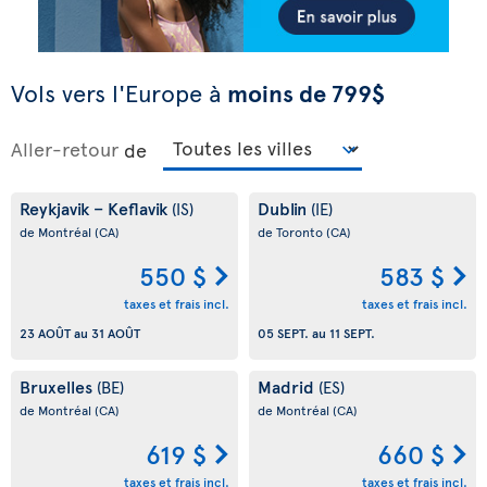
Vols vers l'Europe à
moins de 799$
Aller-retour
de
Reykjavik – Keflavik
Dublin
(IS)
(IE)
de Montréal
(CA)
de Toronto
(CA)
550 $
583 $
taxes et frais incl.
taxes et frais incl.
23 AOÛT
au
31 AOÛT
05 SEPT.
au
11 SEPT.
Bruxelles
Madrid
(BE)
(ES)
de Montréal
(CA)
de Montréal
(CA)
619 $
660 $
taxes et frais incl.
taxes et frais incl.