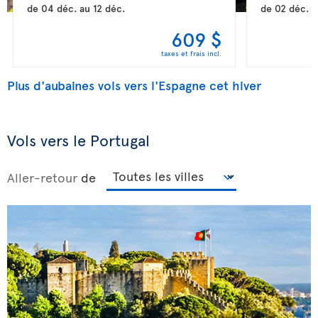
de
04 déc.
au
12 déc.
de
02 déc.
a
609 $
taxes et frais incl.
Plus d'aubaines vols vers l'Espagne cet hiver
Vols vers le Portugal
Aller-retour
de