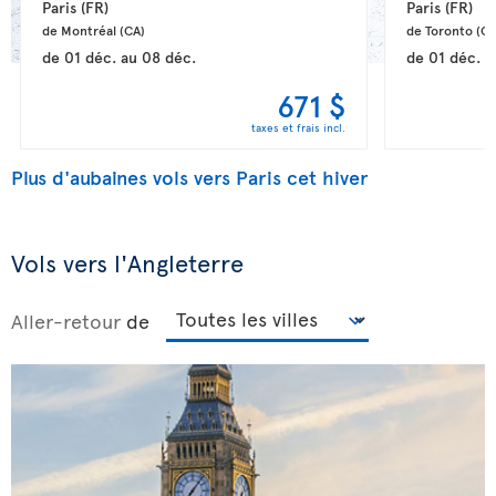
Paris 
(FR)
Paris 
(FR)
de Montréal 
(CA)
de Toronto 
(CA
de
01 déc.
au
08 déc.
de
01 déc.
a
671 $
taxes et frais incl.
Plus d'aubaines vols vers Paris cet hiver
Vols vers l'Angleterre
Aller-retour
de