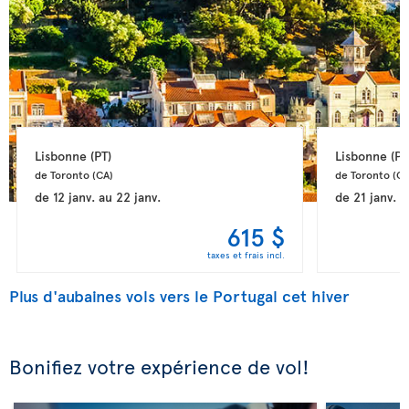
Lisbonne 
(PT)
Lisbonne 
(PT
de Toronto 
(CA)
de Toronto 
(CA
de
12 janv.
au
22 janv.
de
21 janv.
a
615 $
taxes et frais incl.
Plus d'aubaines vols vers le Portugal cet hiver
Bonifiez votre expérience de vol!