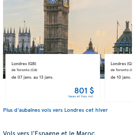
Londres 
(GB)
Londres 
(GB
de Toronto 
(CA)
de Toronto 
(CA
de
07 janv.
au
13 janv.
de
10 janv.
a
801 $
taxes et frais incl.
Plus d'aubaines vols vers Londres cet hiver
Vols vers l'Espagne et le Maroc