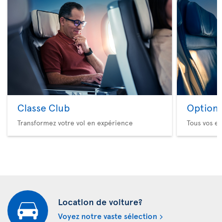
Classe Club
Option 
Transformez votre vol en expérience
Tous vos es
Location de voiture?
Voyez notre vaste sélection