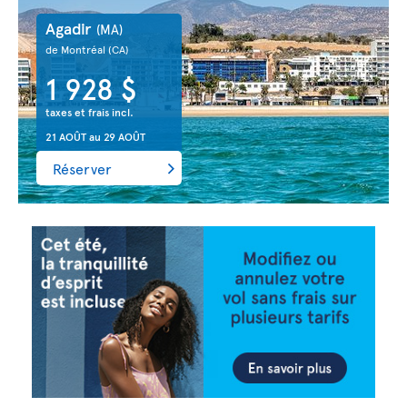
Agadir
(MA)
de Montréal
(CA)
1 928 $
taxes et frais incl.
21 AOÛT
au
29 AOÛT
Réserver