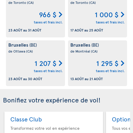
de Toronto
(CA)
de Toronto
(CA)
966 $
1 000 $
taxes et frais incl.
taxes et frais incl.
23 AOÛT
au
31 AOÛT
17 AOÛT
au
25 AOÛT
Bruxelles
Bruxelles
(BE)
(BE)
de Ottawa
(CA)
de Montréal
(CA)
1 207 $
1 295 $
taxes et frais incl.
taxes et frais incl.
23 AOÛT
au
30 AOÛT
13 AOÛT
au
21 AOÛT
Bonifiez votre expérience de vol!
Classe Club
Option 
Transformez votre vol en expérience
Tous vos es