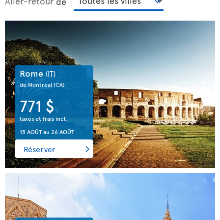
Aller-retour
de
Rome
(IT)
de Montréal
(CA)
771 $
taxes et frais incl.
15 AOÛT
au
26 AOÛT
Réserver