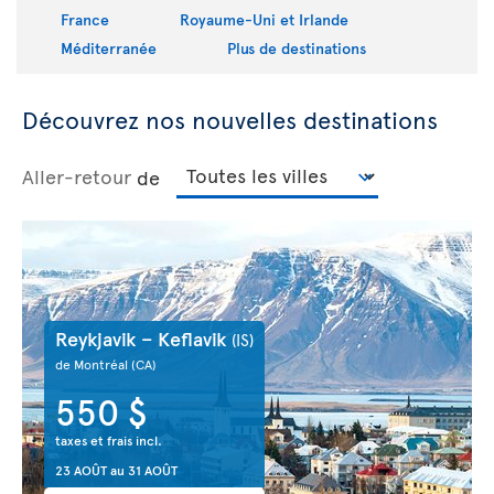
France
Royaume-Uni et Irlande
Méditerranée
Plus de destinations
Découvrez nos nouvelles destinations
Aller-retour
de
Reykjavik – Keflavik
(IS)
de Montréal
(CA)
550 $
taxes et frais incl.
23 AOÛT
au
31 AOÛT