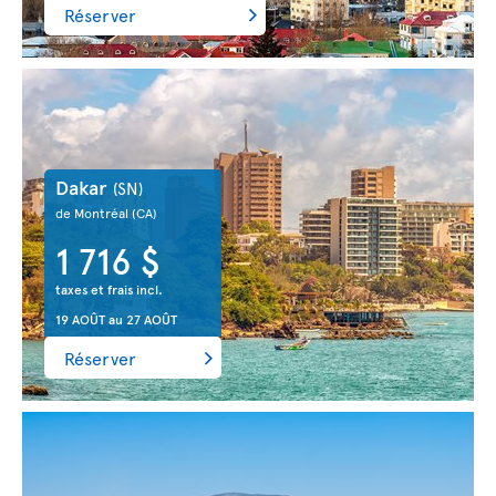
Réserver
Dakar
(SN)
de Montréal
(CA)
1 716 $
taxes et frais incl.
19 AOÛT
au
27 AOÛT
Réserver