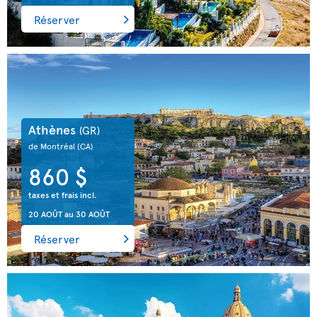
Réserver
Athènes
(GR)
de Montréal
(CA)
860 $
taxes et frais incl.
20 AOÛT
au
30 AOÛT
Réserver