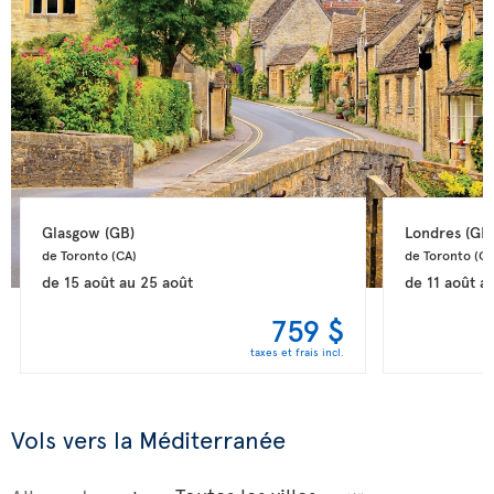
Glasgow 
(GB)
Londres 
(GB
de Toronto 
(CA)
de Toronto 
(CA
de
15 août
au
25 août
de
11 août
a
759 $
taxes et frais incl.
Vols vers la Méditerranée