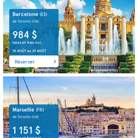
Barcelone
(ES)
de Toronto
(CA)
984 $
taxes et frais incl.
18 AOÛT
au
29 AOÛT
Réserver
Marseille
(FR)
de Toronto
(CA)
1 151 $
taxes et frais incl.