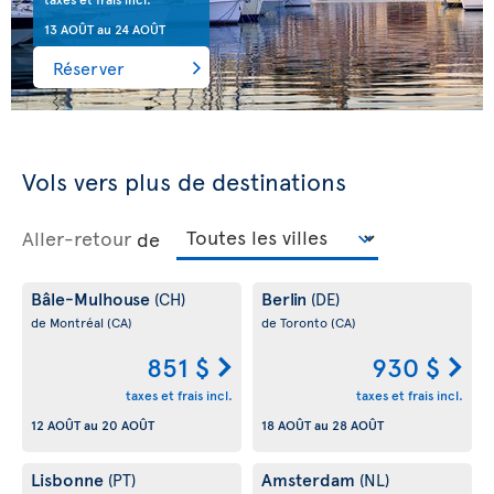
13 AOÛT
au
24 AOÛT
Réserver
Vols vers plus de destinations
Aller-retour
de
Bâle-Mulhouse
Berlin
(CH)
(DE)
de Montréal
(CA)
de Toronto
(CA)
851 $
930 $
taxes et frais incl.
taxes et frais incl.
12 AOÛT
au
20 AOÛT
18 AOÛT
au
28 AOÛT
Lisbonne
Amsterdam
(PT)
(NL)