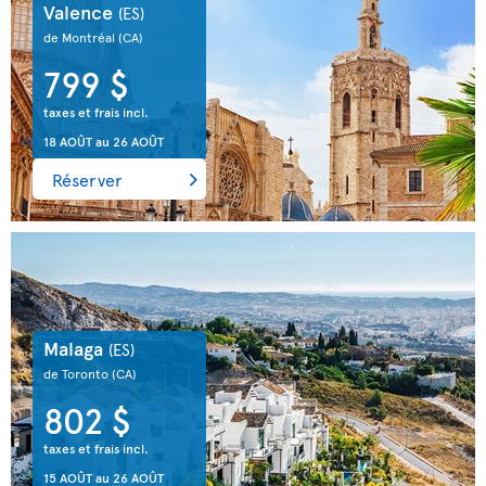
Valence
(ES)
de Montréal
(CA)
799 $
taxes et frais incl.
18 AOÛT
au
26 AOÛT
Réserver
Malaga
(ES)
de Toronto
(CA)
802 $
taxes et frais incl.
15 AOÛT
au
26 AOÛT