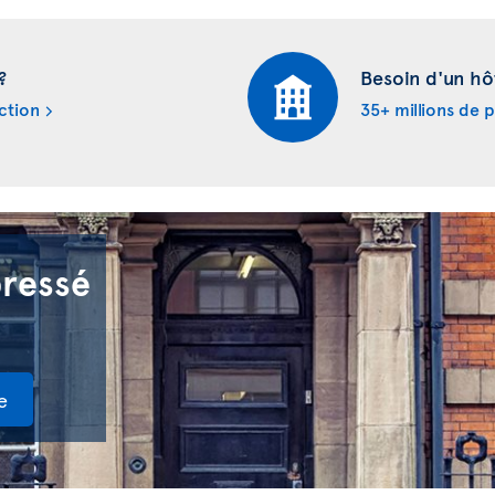
?
Besoin d'un hô
ction
35+ millions de 
pressé
e