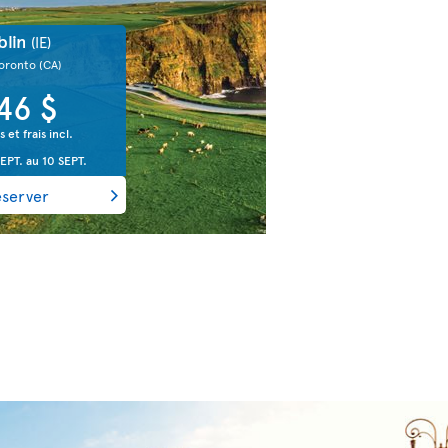
blin
(IE)
Toronto
(CA)
46 $
s et frais incl.
EPT.
au
10 SEPT.
éserver