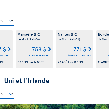
Marseille
Nantes
Bord
(FR)
(FR)
de Montréal
(CA)
de Montréal
(CA)
de Mont
7 $
758 $
771 $
rais incl.
taxes et frais incl.
taxes et frais incl.
EPT.
02 SEPT.
au
14 SEPT.
23 AOÛT
au
11 SEPT.
17 AOÛT
Uni et l'Irlande