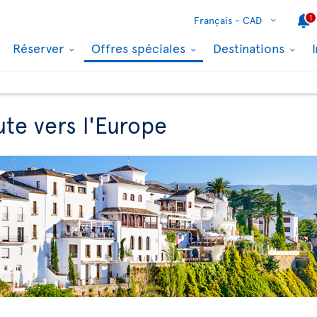
1
Français -
CAD
Réserver
Offres spéciales
Destinations
te vers l'Europe