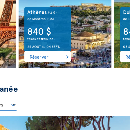
Athènes
Du
(GR)
de Montréal
(CA)
de 
840 $
8
taxes et frais incl.
taxe
25 AOÛT
au
04 SEPT.
03 S
Réserver
R
ranée