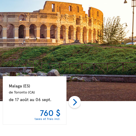
Malaga 
(ES)
Rome 
(IT)
de Toronto 
(CA)
de Montréal 
(CA)
de
17 août
au
06 sept.
de
14 août
au
26 août
760 $
771 $
taxes et frais incl.
taxes et frais incl.