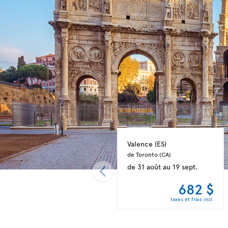
Valence 
(ES)
de Toronto 
(CA)
de
31 août
au
19 sept.
682 $
taxes et frais incl.