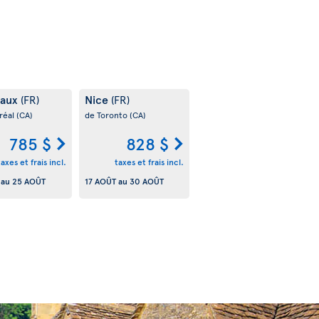
eaux
Nice
(FR)
(FR)
réal
(CA)
de Toronto
(CA)
785 $
828 $
taxes et frais incl.
taxes et frais incl.
au
25 AOÛT
17 AOÛT
au
30 AOÛT