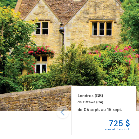
Londres 
(GB)
de Ottawa 
(CA)
de
06 sept.
au
15 sept.
725 $
taxes et frais incl.