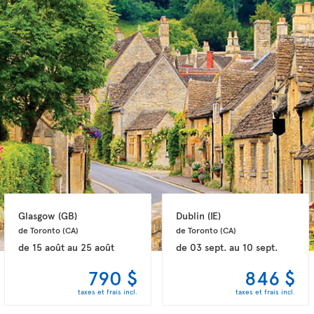
Glasgow 
(GB)
Dublin 
(IE)
de Toronto 
(CA)
de Toronto 
(CA)
de
15 août
au
25 août
de
03 sept.
au
10 sept.
790 $
846 $
taxes et frais incl.
taxes et frais incl.