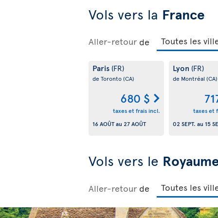
Vols vers la
France
Aller-retour
de
Paris
Lyon
(FR)
(FR)
de Toronto
(CA)
de Montréal
(CA)
680 $
71
taxes et frais incl.
taxes et f
16 AOÛT
au
27 AOÛT
02 SEPT.
au
15 S
Vols vers le
Royaume-
Aller-retour
de