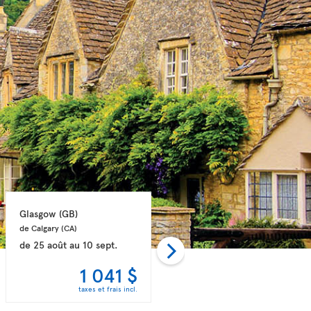
Glasgow 
(GB)
Glasgow 
(GB)
de Calgary 
(CA)
de Montréal 
(CA)
de
25 août
au
10 sept.
de
14 août
au
25 août
1 041 $
1 063 $
taxes et frais incl.
taxes et frais incl.