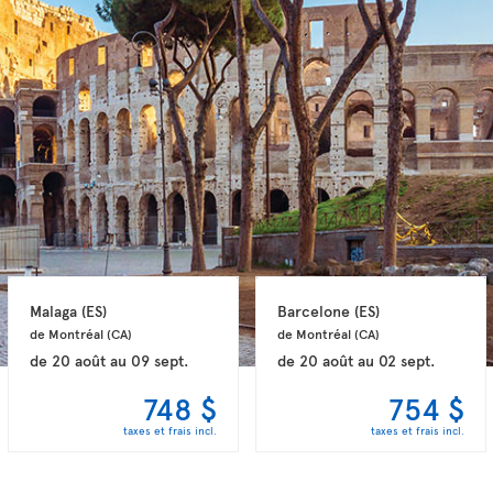
Malaga 
(ES)
Barcelone 
(ES)
de Montréal 
(CA)
de Montréal 
(CA)
de
20 août
au
09 sept.
de
20 août
au
02 sept.
748 $
754 $
taxes et frais incl.
taxes et frais incl.