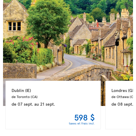
Dublin 
(IE)
Londres 
(GB
de Toronto 
(CA)
de Ottawa 
(CA
de
07 sept.
au
21 sept.
de
08 sept.
598 $
taxes et frais incl.