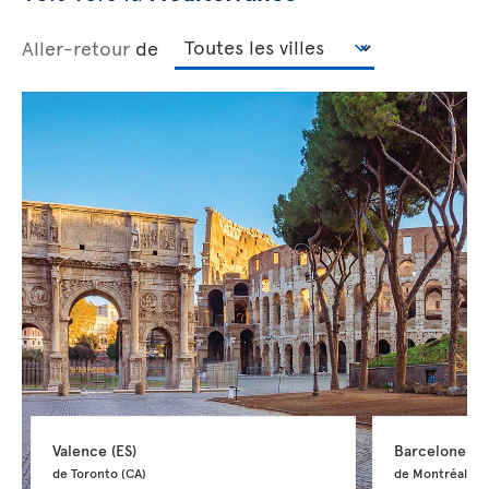
Aller-retour
de
Valence 
(ES)
Barcelone 
(E
de Toronto 
(CA)
de Montréal 
(C