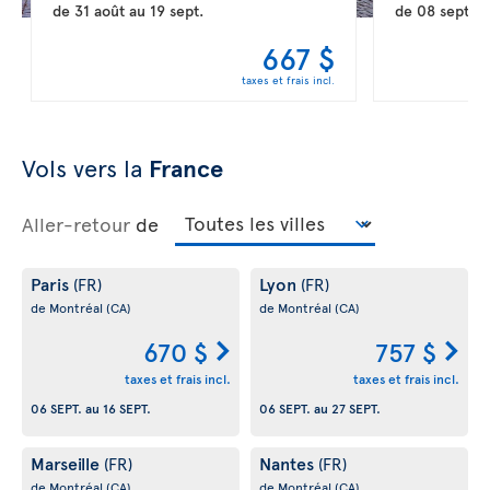
de
31 août
au
19 sept.
de
08 sept.
a
667 $
taxes et frais incl.
Vols vers la
France
Aller-retour
de
Paris
Lyon
(FR)
(FR)
de Montréal
(CA)
de Montréal
(CA)
670 $
757 $
taxes et frais incl.
taxes et frais incl.
06 SEPT.
au
16 SEPT.
06 SEPT.
au
27 SEPT.
Marseille
Nantes
(FR)
(FR)
de Montréal
(CA)
de Montréal
(CA)