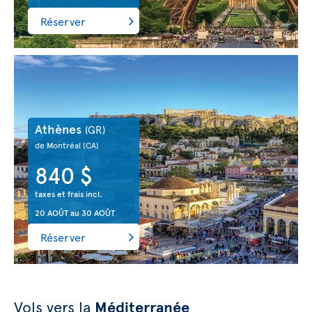
Réserver
Athènes
(GR)
de Montréal
(CA)
840 $
taxes et frais incl.
20 AOÛT
au
30 AOÛT
Réserver
Vols vers la
Méditerranée