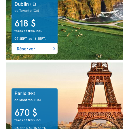
Dublin
(IE)
de Toronto
(CA)
618 $
taxes et frais incl.
07 SEPT.
au
16 SEPT.
Réserver
Paris
(FR)
de Montréal
(CA)
670 $
taxes et frais incl.
06 SEPT.
au
16 SEPT.