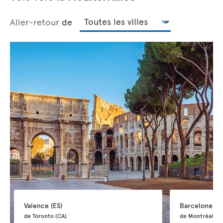
Aller-retour
de
Valence 
(ES)
Barcelone 
(E
de Toronto 
(CA)
de Montréal 
(C