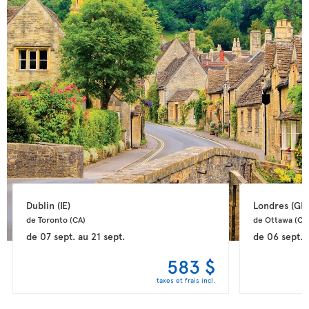
Dublin 
(IE)
Londres 
(GB
de Toronto 
(CA)
de Ottawa 
(CA
de
07 sept.
au
21 sept.
de
06 sept.
583 $
taxes et frais incl.