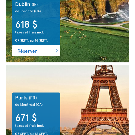
Dublin
(IE)
de Toronto
(CA)
618 $
taxes et frais incl.
07 SEPT.
au
16 SEPT.
Réserver
Paris
(FR)
de Montréal
(CA)
671 $
taxes et frais incl.
07 SEPT.
au
16 SEPT.