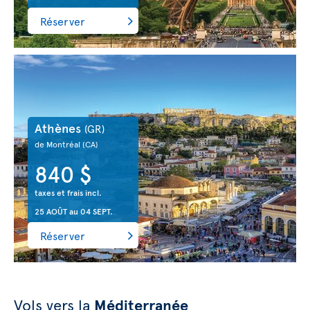
Réserver
Athènes
(GR)
de Montréal
(CA)
840 $
taxes et frais incl.
25 AOÛT
au
04 SEPT.
Réserver
Vols vers la
Méditerranée