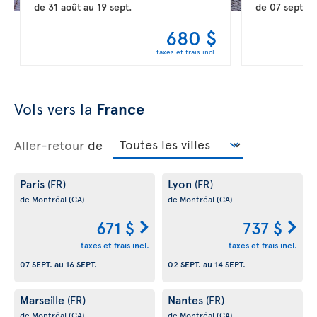
de
31 août
au
19 sept.
de
07 sept.
a
680 $
taxes et frais incl.
Vols vers la
France
Aller-retour
de
Paris
Lyon
(FR)
(FR)
de Montréal
(CA)
de Montréal
(CA)
671 $
737 $
taxes et frais incl.
taxes et frais incl.
07 SEPT.
au
16 SEPT.
02 SEPT.
au
14 SEPT.
Marseille
Nantes
(FR)
(FR)
de Montréal
(CA)
de Montréal
(CA)