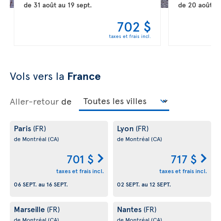
de
31 août
au
19 sept.
de
20 août
a
702 $
taxes et frais incl.
Vols vers la
France
Aller-retour
de
Paris
Lyon
(FR)
(FR)
de Montréal
(CA)
de Montréal
(CA)
701 $
717 $
taxes et frais incl.
taxes et frais incl.
06 SEPT.
au
16 SEPT.
02 SEPT.
au
12 SEPT.
Marseille
Nantes
(FR)
(FR)
de Montréal
(CA)
de Montréal
(CA)