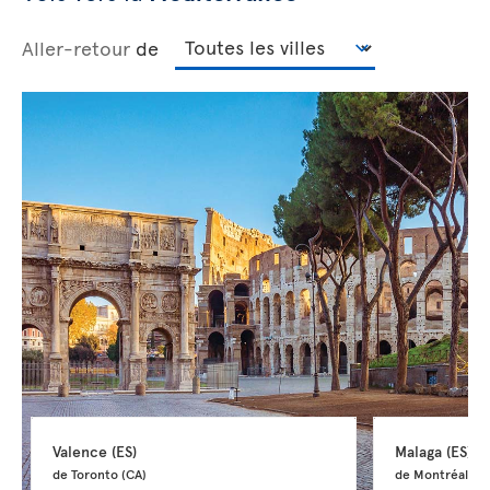
Aller-retour
de
Valence 
(ES)
Malaga 
(ES)
de Toronto 
(CA)
de Montréal 
(C