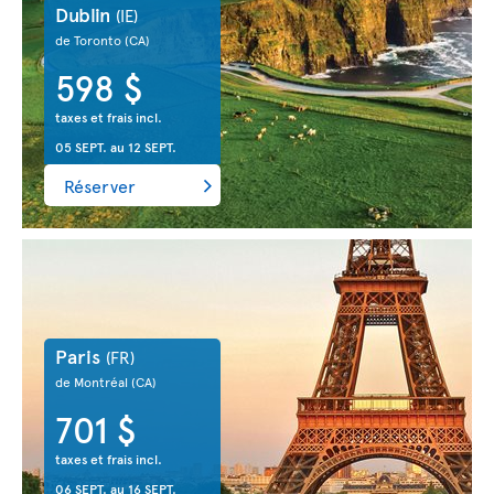
Dublin
(IE)
de Toronto
(CA)
598 $
taxes et frais incl.
05 SEPT.
au
12 SEPT.
Réserver
Paris
(FR)
de Montréal
(CA)
701 $
taxes et frais incl.
06 SEPT.
au
16 SEPT.