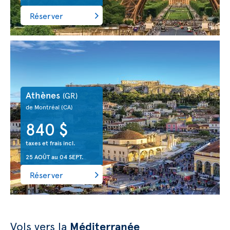
Réserver
Athènes
(GR)
de Montréal
(CA)
840 $
taxes et frais incl.
25 AOÛT
au
04 SEPT.
Réserver
Vols vers la
Méditerranée