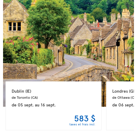
Dublin 
(IE)
Londres 
(GB
de Toronto 
(CA)
de Ottawa 
(CA
de
05 sept.
au
16 sept.
de
06 sept.
583 $
taxes et frais incl.