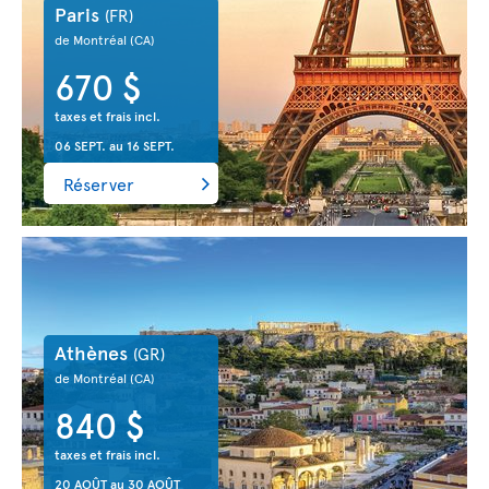
Paris
(FR)
de Montréal
(CA)
670 $
taxes et frais incl.
06 SEPT.
au
16 SEPT.
Réserver
Athènes
(GR)
de Montréal
(CA)
840 $
taxes et frais incl.
20 AOÛT
au
30 AOÛT