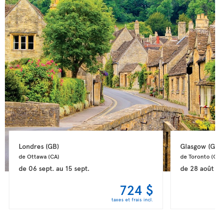
Londres 
(GB)
Glasgow 
(GB
de Ottawa 
(CA)
de Toronto 
(CA
de
06 sept.
au
15 sept.
de
28 août
a
724 $
taxes et frais incl.