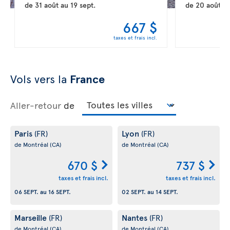
de
31 août
au
19 sept.
de
20 août
a
667 $
taxes et frais incl.
Vols vers la
France
Aller-retour
de
Paris
Lyon
(FR)
(FR)
de Montréal
(CA)
de Montréal
(CA)
670 $
737 $
taxes et frais incl.
taxes et frais incl.
06 SEPT.
au
16 SEPT.
02 SEPT.
au
14 SEPT.
Marseille
Nantes
(FR)
(FR)
de Montréal
(CA)
de Montréal
(CA)