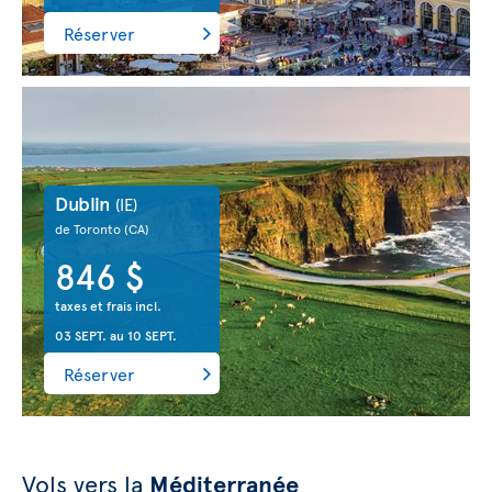
Réserver
Dublin
(IE)
de Toronto
(CA)
846 $
taxes et frais incl.
03 SEPT.
au
10 SEPT.
Réserver
Vols vers la
Méditerranée