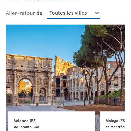
Aller-retour
de
Valence 
(ES)
Malaga 
(ES)
de Toronto 
(CA)
de Montréal 
(C