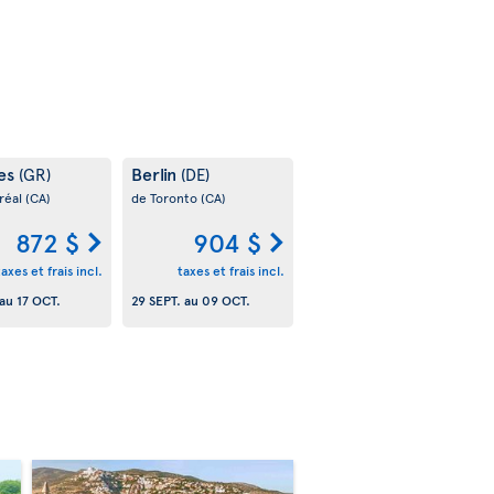
es
Berlin
(GR)
(DE)
réal
(CA)
de Toronto
(CA)
872 $
904 $
taxes et frais incl.
taxes et frais incl.
au
17 OCT.
29 SEPT.
au
09 OCT.