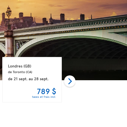
Londres 
(GB)
Londres 
(GB)
de Toronto 
(CA)
de Montréal 
(CA)
de
21 sept.
au
28 sept.
de
17 sept.
au
25 sept.
789 $
798 $
taxes et frais incl.
taxes et frais incl.