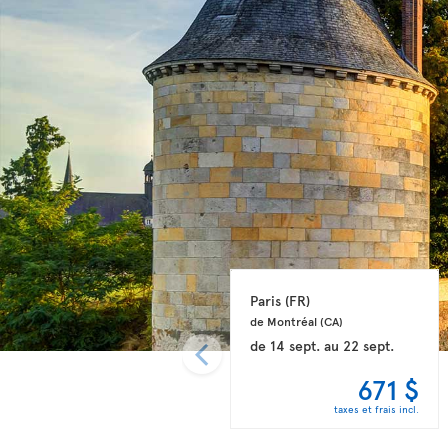
Paris 
(FR)
de Montréal 
(CA)
de
14 sept.
au
22 sept.
671 $
taxes et frais incl.