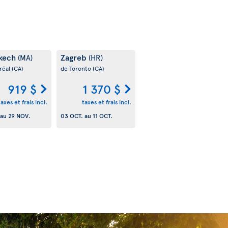
kech
Zagreb
(MA)
(HR)
réal
(CA)
de Toronto
(CA)
919 $
1 370 $
taxes et frais incl.
taxes et frais incl.
au
29 NOV.
03 OCT.
au
11 OCT.