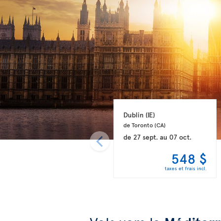
Dublin 
(IE)
de Toronto 
(CA)
de
27 sept.
au
07 oct.
548 $
taxes et frais incl.