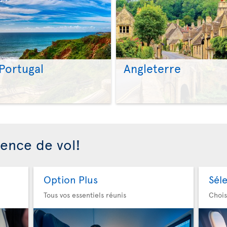
Portugal
Angleterre
>
>
ience de vol!
Option Plus
Sél
Tous vos essentiels réunis
Chois