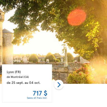
Lyon 
(FR)
Nantes 
(FR)
de Montréal 
(CA)
de Montréal 
(CA)
de
25 sept.
au
04 oct.
de
25 oct.
au
02 nov.
717 $
756 $
taxes et frais incl.
taxes et frais incl.