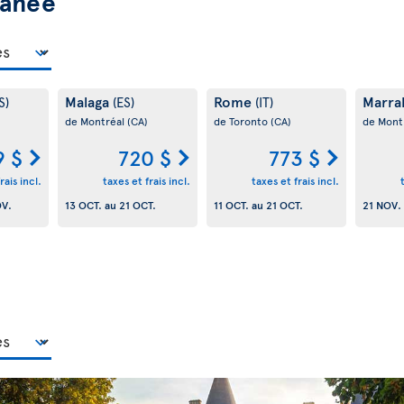
ranée
Malaga
Rome
Marra
S)
(ES)
(IT)
de Montréal
(CA)
de Toronto
(CA)
de Mont
9 $
720 $
773 $
rais incl.
taxes et frais incl.
taxes et frais incl.
OV.
13 OCT.
au
21 OCT.
11 OCT.
au
21 OCT.
21 NOV.