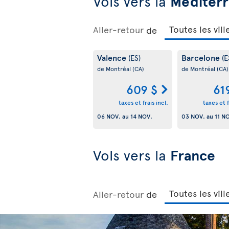
Vols vers la
Méditer
Aller-retour
de
Valence
Barcelone
(ES)
(E
de Montréal
(CA)
de Montréal
(CA)
609 $
61
taxes et frais incl.
taxes et f
06 NOV.
au
14 NOV.
03 NOV.
au
11 N
Vols vers la
France
Aller-retour
de