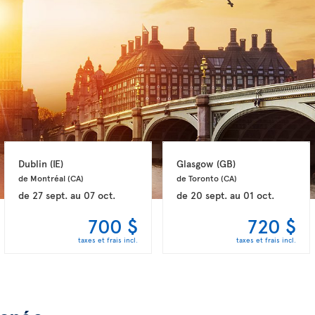
Dublin 
(IE)
Glasgow 
(GB)
de Montréal 
(CA)
de Toronto 
(CA)
de
27 sept.
au
07 oct.
de
20 sept.
au
01 oct.
700 $
720 $
taxes et frais incl.
taxes et frais incl.