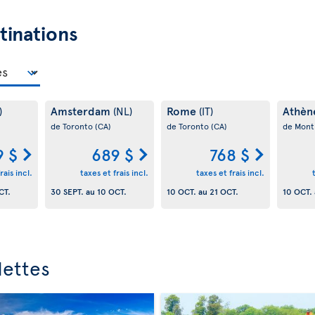
tinations
Amsterdam
Rome
Athèn
)
(NL)
(IT)
de Toronto
(CA)
de Toronto
(CA)
de Mont
9 $
689 $
768 $
rais incl.
taxes et frais incl.
taxes et frais incl.
CT.
30 SEPT.
au
10 OCT.
10 OCT.
au
21 OCT.
10 OCT.
dettes