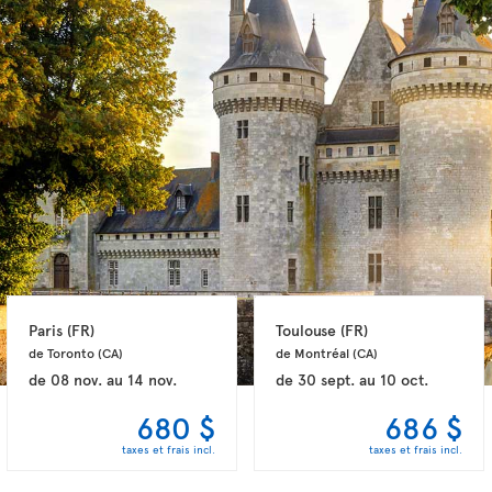
Paris 
(FR)
Toulouse 
(FR)
de Toronto 
(CA)
de Montréal 
(CA)
de
08 nov.
au
14 nov.
de
30 sept.
au
10 oct.
680 $
686 $
taxes et frais incl.
taxes et frais incl.