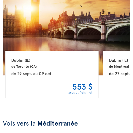
Dublin 
(IE)
Dublin 
(IE)
de Toronto 
(CA)
de Montréal 
(
de
29 sept.
au
09 oct.
de
27 sept.
553 $
taxes et frais incl.
Vols vers la
Méditerranée