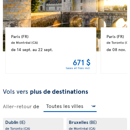
Paris 
(FR)
Paris 
(FR)
de Montréal 
(CA)
de Toronto 
(CA
de
14 sept.
au
22 sept.
de
08 nov.
a
671 $
taxes et frais incl.
Vols vers
plus de destinations
Aller-retour
de
Dublin
Bruxelles
(IE)
(BE)
de Toronto
(CA)
de Montréal
(CA)