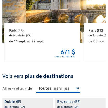
Paris 
(FR)
Paris 
(FR)
de Montréal 
(CA)
de Toronto 
(CA
de
14 sept.
au
22 sept.
de
08 nov.
a
671 $
taxes et frais incl.
Vols vers
plus de destinations
Aller-retour
de
Dublin
Bruxelles
(IE)
(BE)
de Toronto
(CA)
de Montréal
(CA)