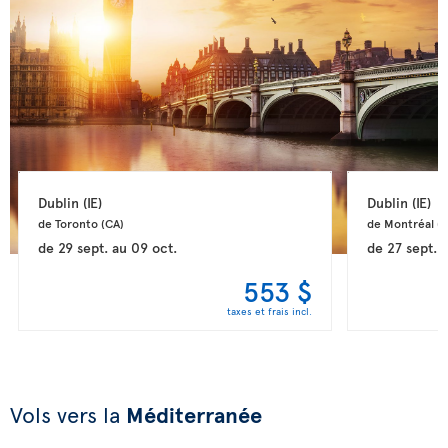
Dublin 
(IE)
Dublin 
(IE)
de Toronto 
(CA)
de Montréal 
(
de
29 sept.
au
09 oct.
de
27 sept.
553 $
taxes et frais incl.
Vols vers la
Méditerranée