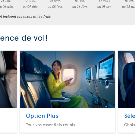
28 nov.
01 déc.
31 janv.
18 févr.
31 mars
16 avr.
u 06 déc.
au 09 déc.
au 08 févr.
au 26 févr.
au 08 avr.
au 23 av
t incluent les taxes et les frais
ience de vol!
Option Plus
Sél
Tous vos essentiels réunis
Chois