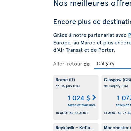
Nos meilleures offre
Encore plus de destinati
Grâce à notre partenariat avec
P
Europe, au Maroc et plus encore.
d’Air Transat et de Porter.
Aller-retour
de
Rome
Glasgow
(IT)
(GB)
de Calgary
(CA)
de Calgary
(CA)
1 024 $
1 07
taxes et frais incl.
taxes et f
15 AOÛT
au
26 AOÛT
14 AOÛT
au
25 A
Reykjavik – Keflavik
Manchester
(IS)