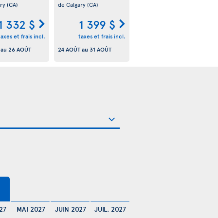
ary
(CA)
de Calgary
(CA)
1 332 $
1 399 $
taxes et frais incl.
taxes et frais incl.
au
26 AOÛT
24 AOÛT
au
31 AOÛT
$
27
MAI 2027
JUIN 2027
JUIL. 2027