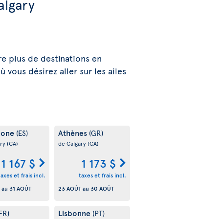
algary
e plus de destinations en
vous désirez aller sur les ailes
lone
Athènes
(ES)
(GR)
ary
(CA)
de Calgary
(CA)
1 167 $
1 173 $
taxes et frais incl.
taxes et frais incl.
au
31 AOÛT
23 AOÛT
au
30 AOÛT
Lisbonne
FR)
(PT)