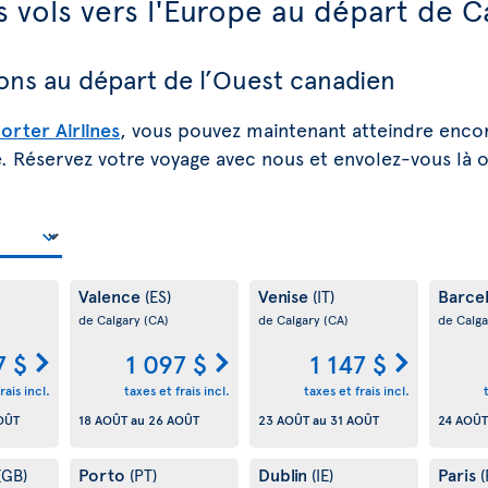
s vols vers l'Europe au départ de C
ons au départ de l’Ouest canadien
orter Airlines
, vous pouvez maintenant atteindre encor
 Réservez votre voyage avec nous et envolez-vous là où 
Valence
Venise
Barce
(ES)
(IT)
de Calgary
(CA)
de Calgary
(CA)
de Calg
7 $
1 097 $
1 147 $
rais incl.
taxes et frais incl.
taxes et frais incl.
OÛT
18 AOÛT
au
26 AOÛT
23 AOÛT
au
31 AOÛT
24 AOÛT
Porto
Dublin
Paris
(GB)
(PT)
(IE)
(