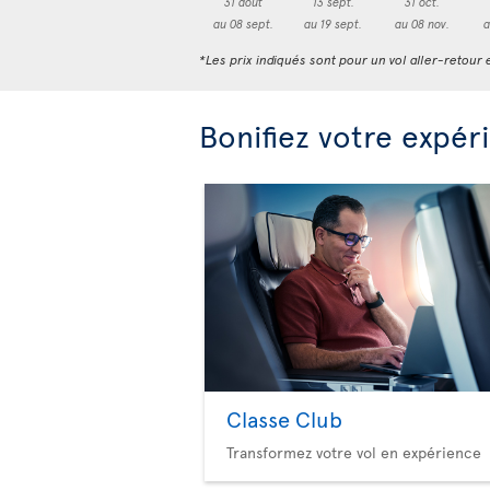
31 août
13 sept.
31 oct.
au 08 sept.
au 19 sept.
au 08 nov.
a
*Les prix indiqués sont pour un vol aller-retour e
Bonifiez votre expér
Classe Club
Transformez votre vol en expérience