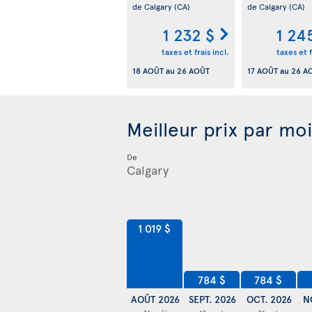
de Calgary
(CA)
de Calgary
(CA)
1 232 $
1 24
taxes et frais incl.
taxes et f
18 AOÛT
au
26 AOÛT
17 AOÛT
au
26 A
Meilleur prix par mo
De
1 019 $
784 $
784 $
AOÛT 2026
SEPT. 2026
OCT. 2026
N