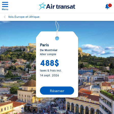
1
Menu
Vols Europe et Afrique
Paris
De Montréal
Aller simple
488$
taxes & frais incl.
14 sept. 2026
Réserver