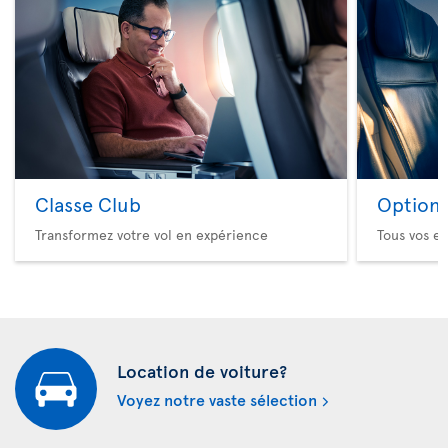
Classe Club
Option 
Transformez votre vol en expérience
Tous vos es
Location de voiture?
Voyez notre vaste sélection