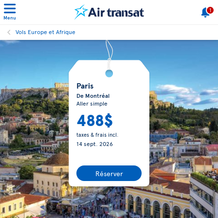
1
Menu
Vols Europe et Afrique
Paris
De Montréal
Aller simple
488$
taxes & frais incl.
14 sept. 2026
Réserver