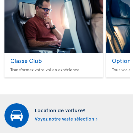
Classe Club
Option 
Transformez votre vol en expérience
Tous vos es
Location de voiture?
Voyez notre vaste sélection