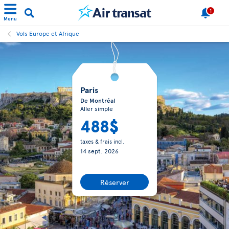
1
Menu
Vols Europe et Afrique
Paris
De Montréal
Aller simple
488$
taxes & frais incl.
14 sept. 2026
Réserver