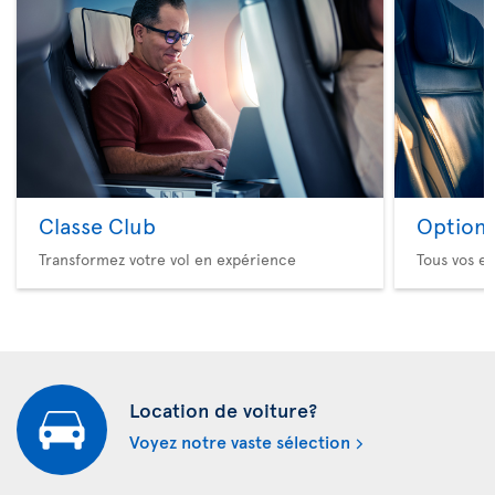
Classe Club
Option 
Transformez votre vol en expérience
Tous vos es
Location de voiture?
Voyez notre vaste sélection