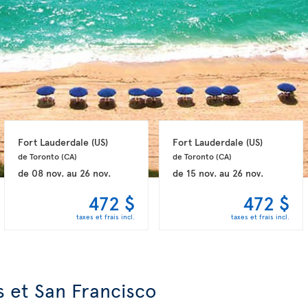
Fort Lauderdale 
(US)
Fort Lauderdale 
(US)
de Toronto 
(CA)
de Toronto 
(CA)
de
08 nov.
au
26 nov.
de
15 nov.
au
26 nov.
472 $
472 $
taxes et frais incl.
taxes et frais incl.
s et San Francisco