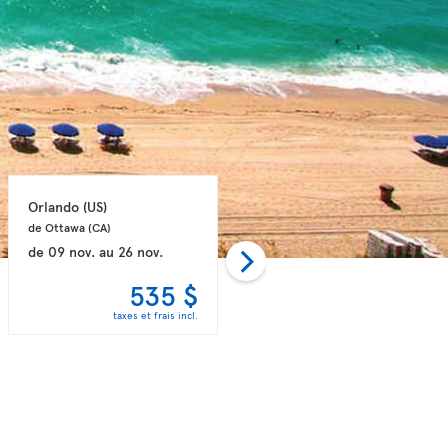
Orlando 
(US)
Fort Lauderdale 
(US)
de Ottawa 
(CA)
de Montréal 
(CA)
de
09 nov.
au
26 nov.
de
04 oct.
au
22 oct.
535 $
546 $
taxes et frais incl.
taxes et frais incl.