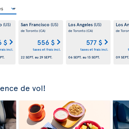
co
San Francisco
Los Angeles
Los A
(US)
(US)
(US)
de Toronto
(CA)
de Toronto
(CA)
de Toro
6 $
556 $
577 $
rais incl.
taxes et frais incl.
taxes et frais incl.
PT.
22 SEPT.
au
29 SEPT.
06 SEPT.
au
13 SEPT.
09 SEPT
ience de vol!