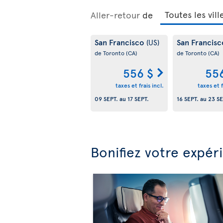
Aller-retour
de
San Francisco
San Francis
(US)
de Toronto
(CA)
de Toronto
(CA)
556 $
55
taxes et frais incl.
taxes et f
09 SEPT.
au
17 SEPT.
16 SEPT.
au
23 SE
Bonifiez votre expér