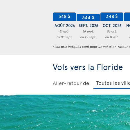
348 $
348 $
344 $
AOÛT 2026
SEPT. 2026
OCT. 2026
N
31 août
16 sept.
06 oct.
au 08 sept.
au 22 sept.
au 14 oct.
*Les prix indiqués sont pour un vol aller-retour e
Vols vers la Floride
Aller-retour
de