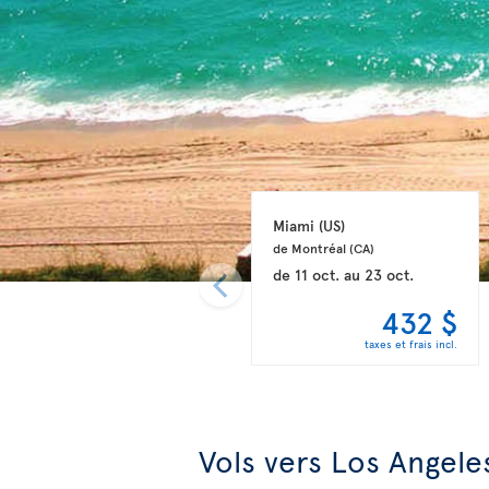
Miami 
(US)
de Montréal 
(CA)
de
11 oct.
au
23 oct.
432 $
taxes et frais incl.
Vols vers Los Angele