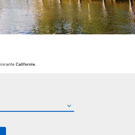
nivrante
Californie
.
$