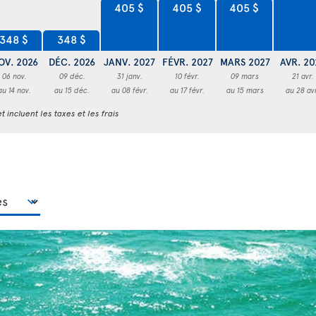
405 $
405 $
405 $
348 $
348 $
OV. 2026
DÉC. 2026
JANV. 2027
FÉVR. 2027
MARS 2027
AVR. 20
06 nov.
09 déc.
31 janv.
10 févr.
09 mars
21 avr.
au 14 nov.
au 15 déc.
au 08 févr.
au 17 févr.
au 15 mars
au 28 av
t incluent les taxes et les frais