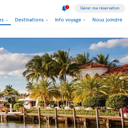
1
Gérer ma réservation
les
Destinations
Info voyage
Nous joindre