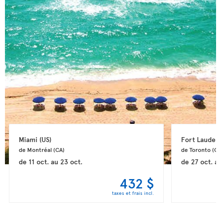
Miami 
(US)
Fort Lauderd
de Montréal 
(CA)
de Toronto 
(CA
de
11 oct.
au
23 oct.
de
27 oct.
a
432 $
taxes et frais incl.