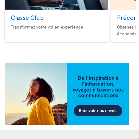
Classe Club
Précom
Transformez votre vol en expérience
Obtenez le
économise