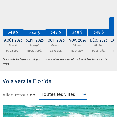
4
348 $
348 $
348 $
348 $
344 $
AOÛT 2026
SEPT. 2026
OCT. 2026
NOV. 2026
DÉC. 2026
JAN
31 août
16 sept.
06 oct.
06 nov.
09 déc.
3
au 08 sept.
au 22 sept.
au 14 oct.
au 14 nov.
au 15 déc.
au
*Les prix indiqués sont pour un vol aller-retour et incluent les taxes et les
frais
Vols vers la Floride
Aller-retour
de