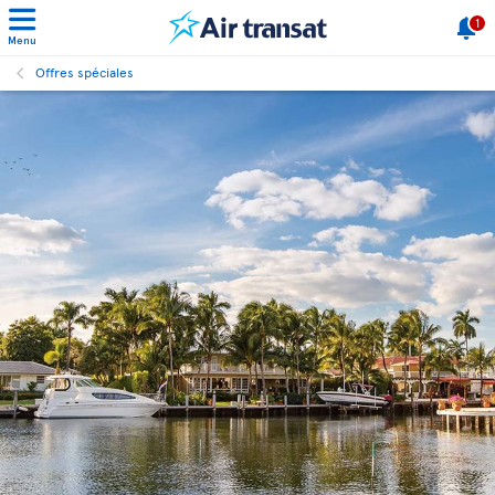
1
Menu
Offres spéciales