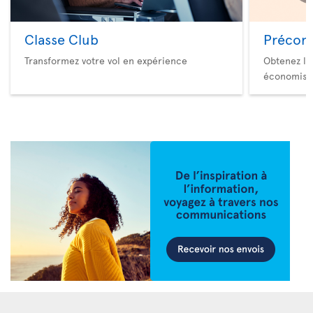
Classe Club
Précom
Transformez votre vol en expérience
Obtenez le
économise