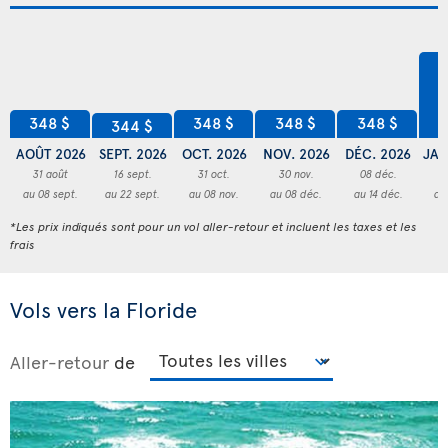
4
348 $
348 $
348 $
348 $
344 $
AOÛT 2026
SEPT. 2026
OCT. 2026
NOV. 2026
DÉC. 2026
JAN
31 août
16 sept.
31 oct.
30 nov.
08 déc.
3
au 08 sept.
au 22 sept.
au 08 nov.
au 08 déc.
au 14 déc.
au
*Les prix indiqués sont pour un vol aller-retour et incluent les taxes et les
frais
Vols vers la Floride
Aller-retour
de