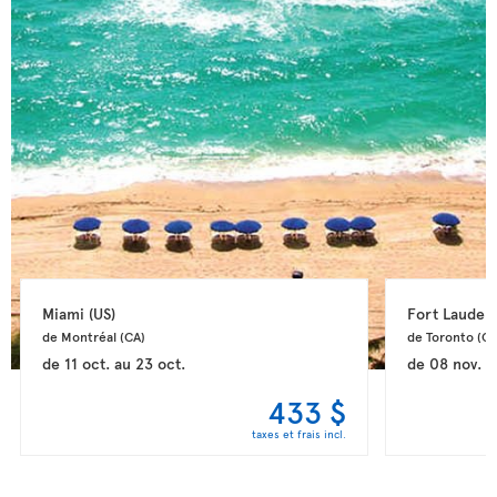
Miami 
(US)
Fort Lauderd
de Montréal 
(CA)
de Toronto 
(CA
de
11 oct.
au
23 oct.
de
08 nov.
a
433 $
taxes et frais incl.