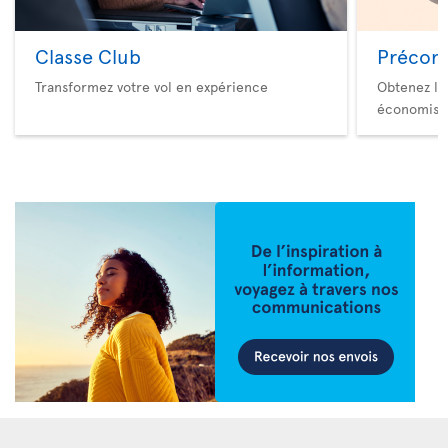
Classe Club
Précom
Transformez votre vol en expérience
Obtenez le
économise