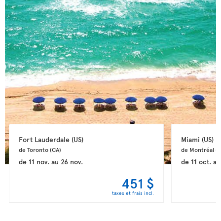
Fort Lauderdale 
(US)
Miami 
(US)
de Toronto 
(CA)
de Montréal 
(
de
11 nov.
au
26 nov.
de
11 oct.
a
451 $
taxes et frais incl.