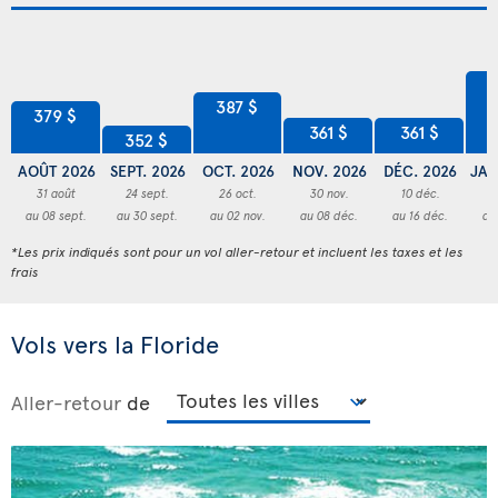
4
387 $
379 $
361 $
361 $
352 $
AOÛT 2026
SEPT. 2026
OCT. 2026
NOV. 2026
DÉC. 2026
JAN
31 août
24 sept.
26 oct.
30 nov.
10 déc.
3
au 08 sept.
au 30 sept.
au 02 nov.
au 08 déc.
au 16 déc.
au
*Les prix indiqués sont pour un vol aller-retour et incluent les taxes et les
frais
Vols vers la Floride
Aller-retour
de