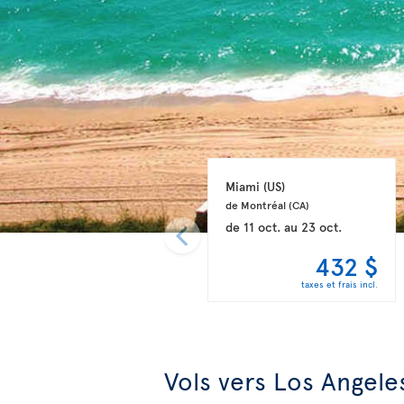
Miami 
(US)
de Montréal 
(CA)
de
11 oct.
au
23 oct.
432 $
taxes et frais incl.
Vols vers Los Angele