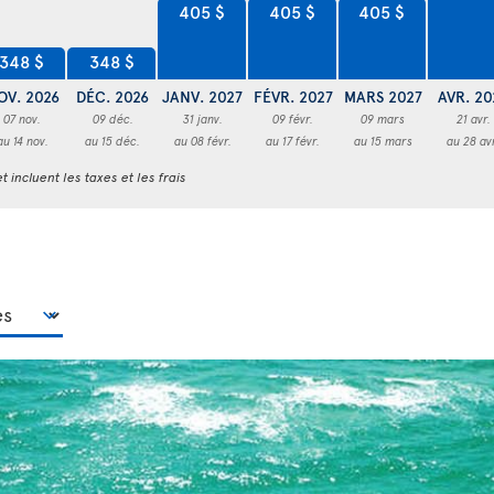
405 $
405 $
405 $
348 $
348 $
OV. 2026
DÉC. 2026
JANV. 2027
FÉVR. 2027
MARS 2027
AVR. 20
07 nov.
09 déc.
31 janv.
09 févr.
09 mars
21 avr.
au 14 nov.
au 15 déc.
au 08 févr.
au 17 févr.
au 15 mars
au 28 av
t incluent les taxes et les frais