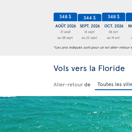
348 $
348 $
344 $
AOÛT 2026
SEPT. 2026
OCT. 2026
N
31 août
16 sept.
06 oct.
au 08 sept.
au 22 sept.
au 14 oct.
*Les prix indiqués sont pour un vol aller-retour e
Vols vers la Floride
Aller-retour
de