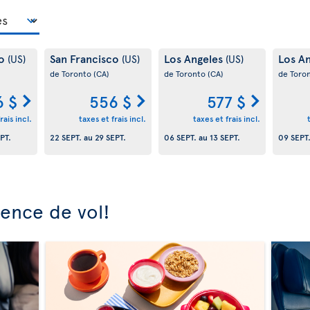
co
San Francisco
Los Angeles
Los A
(US)
(US)
(US)
de Toronto
(CA)
de Toronto
(CA)
de Toro
6 $
556 $
577 $
rais incl.
taxes et frais incl.
taxes et frais incl.
PT.
22 SEPT.
au
29 SEPT.
06 SEPT.
au
13 SEPT.
09 SEPT
ience de vol!