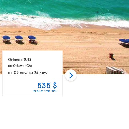
Orlando 
(US)
Orlando 
(US)
de Ottawa 
(CA)
de Ottawa 
(CA)
de
09 nov.
au
26 nov.
de
27 oct.
au
17 nov.
535 $
556 $
taxes et frais incl.
taxes et frais incl.