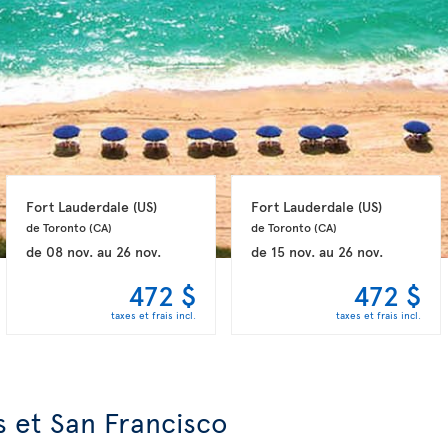
Fort Lauderdale 
(US)
Fort Lauderdale 
(US)
de Toronto 
(CA)
de Toronto 
(CA)
de
08 nov.
au
26 nov.
de
15 nov.
au
26 nov.
472 $
472 $
taxes et frais incl.
taxes et frais incl.
s et San Francisco