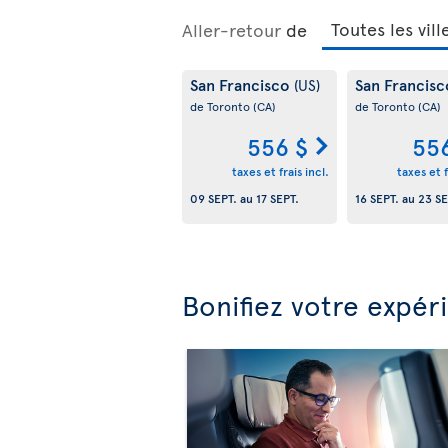
Aller-retour
de
San Francisco
San Francis
(US)
de Toronto
(CA)
de Toronto
(CA)
556 $
55
taxes et frais incl.
taxes et f
09 SEPT.
au
17 SEPT.
16 SEPT.
au
23 SE
Bonifiez votre expér