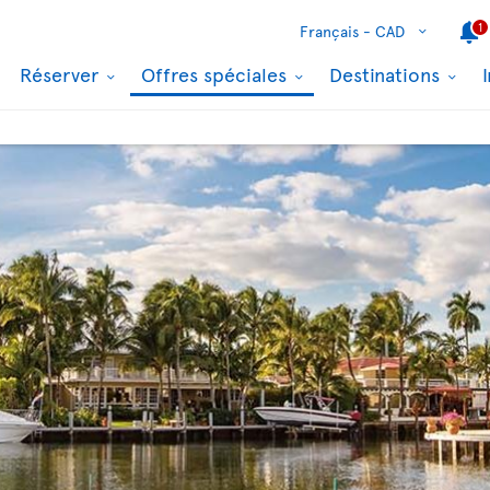
1
Français -
CAD
Réserver
Offres spéciales
Destinations