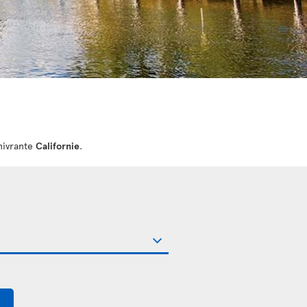
nivrante
Californie
.
$