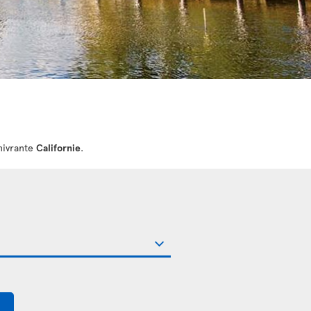
nivrante
Californie
.
$