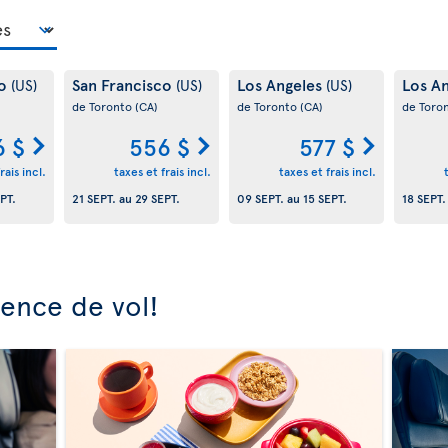
co
San Francisco
Los Angeles
Los A
(US)
(US)
(US)
de Toronto
(CA)
de Toronto
(CA)
de Toro
6 $
556 $
577 $
rais incl.
taxes et frais incl.
taxes et frais incl.
PT.
21 SEPT.
au
29 SEPT.
09 SEPT.
au
15 SEPT.
18 SEPT.
ience de vol!