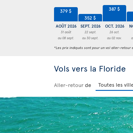
387 $
379 $
352 $
AOÛT 2026
SEPT. 2026
OCT. 2026
N
31 août
22 sept.
26 oct.
au 08 sept.
au 30 sept.
au 02 nov.
a
*Les prix indiqués sont pour un vol aller-retour e
Vols vers la Floride
Aller-retour
de