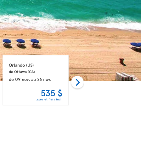
Orlando 
(US)
Orlando 
(US)
de Ottawa 
(CA)
de Ottawa 
(CA)
de
09 nov.
au
26 nov.
de
02 nov.
au
18 nov.
535 $
556 $
taxes et frais incl.
taxes et frais incl.