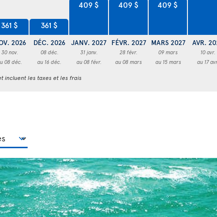
409 $
409 $
409 $
361 $
361 $
OV. 2026
DÉC. 2026
JANV. 2027
FÉVR. 2027
MARS 2027
AVR. 20
30 nov.
08 déc.
31 janv.
28 févr.
09 mars
10 avr.
u 08 déc.
au 16 déc.
au 08 févr.
au 08 mars
au 15 mars
au 17 avr
t incluent les taxes et les frais