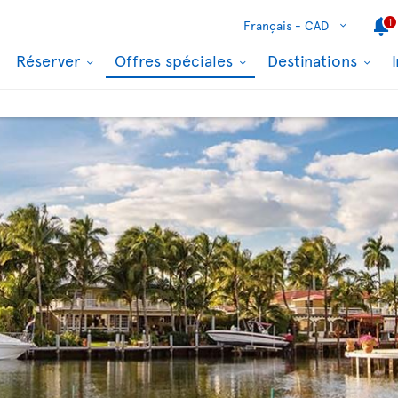
1
Français -
CAD
Réserver
Offres spéciales
Destinations