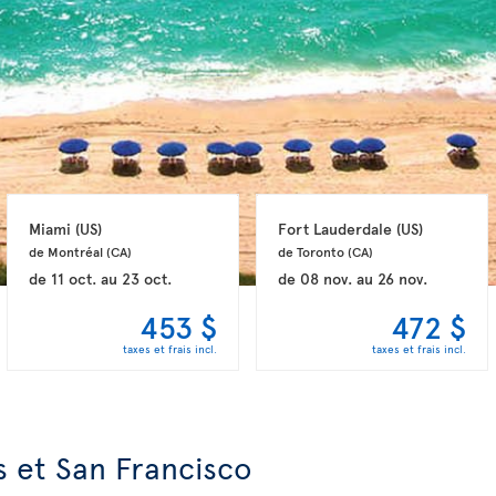
Miami 
(US)
Fort Lauderdale 
(US)
de Montréal 
(CA)
de Toronto 
(CA)
de
11 oct.
au
23 oct.
de
08 nov.
au
26 nov.
453 $
472 $
taxes et frais incl.
taxes et frais incl.
s et San Francisco