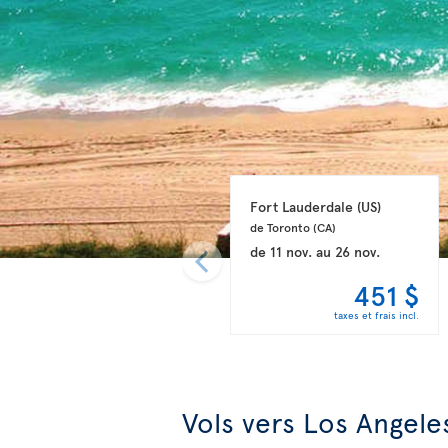
Fort Lauderdale 
(US)
de Toronto 
(CA)
de
11 nov.
au
26 nov.
451 $
taxes et frais incl.
Vols vers Los Angele