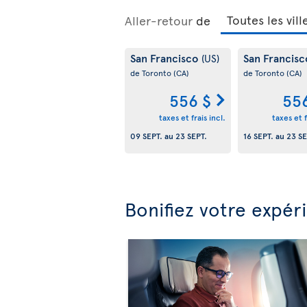
Aller-retour
de
San Francisco
San Francis
(US)
de Toronto
(CA)
de Toronto
(CA)
556 $
55
taxes et frais incl.
taxes et f
09 SEPT.
au
23 SEPT.
16 SEPT.
au
23 SE
Bonifiez votre expér