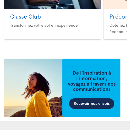
Classe Club
Précom
Transformez votre vol en expérience
Obtenez le
économise