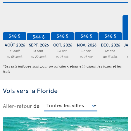
4
348 $
348 $
348 $
348 $
344 $
AOÛT 2026
SEPT. 2026
OCT. 2026
NOV. 2026
DÉC. 2026
JAN
31 août
14 sept.
06 oct.
07 nov.
09 déc.
3
au 08 sept.
au 22 sept.
au 14 oct.
au 14 nov.
au 15 déc.
au
*Les prix indiqués sont pour un vol aller-retour et incluent les taxes et les
frais
Vols vers la Floride
Aller-retour
de