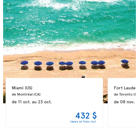
Miami 
(US)
Fort Lauderd
de Montréal 
(CA)
de Toronto 
(CA
de
11 oct.
au
23 oct.
de
08 nov.
a
432 $
taxes et frais incl.