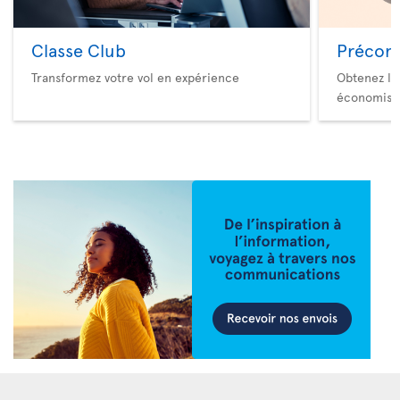
Classe Club
Précom
Transformez votre vol en expérience
Obtenez le
économise