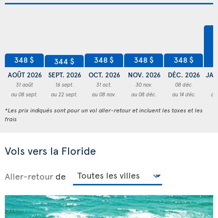
4
348 $
348 $
348 $
348 $
344 $
AOÛT 2026
SEPT. 2026
OCT. 2026
NOV. 2026
DÉC. 2026
JAN
31 août
16 sept.
31 oct.
30 nov.
08 déc.
3
au 08 sept.
au 22 sept.
au 08 nov.
au 08 déc.
au 14 déc.
au
*Les prix indiqués sont pour un vol aller-retour et incluent les taxes et les
frais
Vols vers la Floride
Aller-retour
de