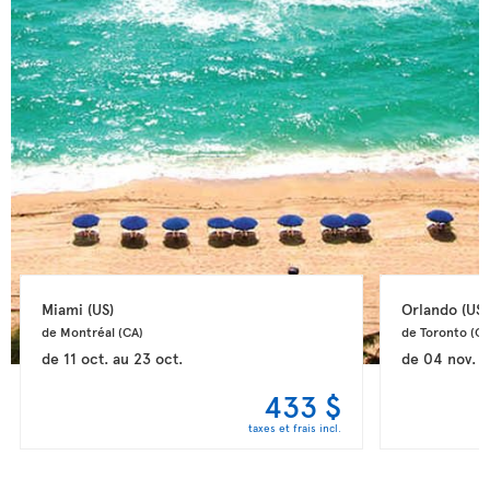
Miami 
(US)
Orlando 
(US)
de Montréal 
(CA)
de Toronto 
(CA
de
11 oct.
au
23 oct.
de
04 nov.
a
433 $
taxes et frais incl.