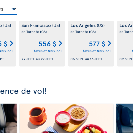
co
San Francisco
Los Angeles
Los A
(US)
(US)
(US)
de Toronto
(CA)
de Toronto
(CA)
de Toro
6 $
556 $
577 $
rais incl.
taxes et frais incl.
taxes et frais incl.
PT.
22 SEPT.
au
29 SEPT.
06 SEPT.
au
13 SEPT.
09 SEPT
ience de vol!