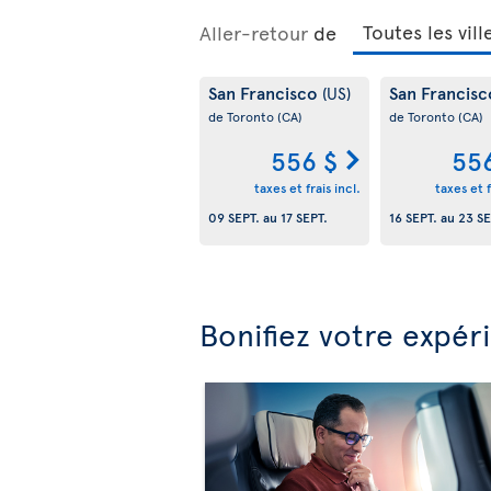
Aller-retour
de
San Francisco
San Francis
(US)
de Toronto
(CA)
de Toronto
(CA)
556 $
55
taxes et frais incl.
taxes et f
09 SEPT.
au
17 SEPT.
16 SEPT.
au
23 SE
Bonifiez votre expér