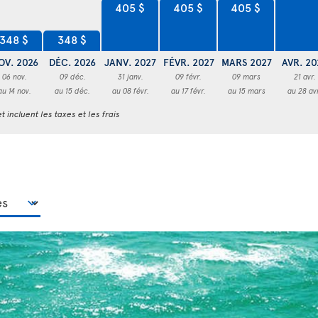
405 $
405 $
405 $
348 $
348 $
OV. 2026
DÉC. 2026
JANV. 2027
FÉVR. 2027
MARS 2027
AVR. 20
06 nov.
09 déc.
31 janv.
09 févr.
09 mars
21 avr.
au 14 nov.
au 15 déc.
au 08 févr.
au 17 févr.
au 15 mars
au 28 av
t incluent les taxes et les frais