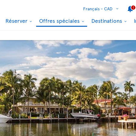
1
Français -
CAD
Réserver
Offres spéciales
Destinations