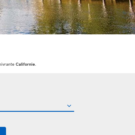
nivrante
Californie
.
$