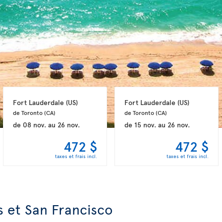
Fort Lauderdale 
(US)
Fort Lauderdale 
(US)
de Toronto 
(CA)
de Toronto 
(CA)
de
08 nov.
au
26 nov.
de
15 nov.
au
26 nov.
472 $
472 $
taxes et frais incl.
taxes et frais incl.
s et San Francisco