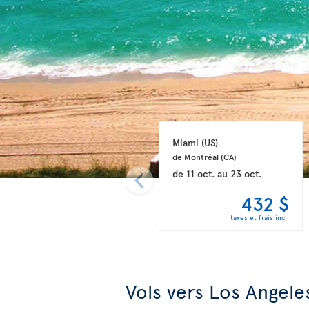
Miami 
(US)
de Montréal 
(CA)
de
11 oct.
au
23 oct.
432 $
taxes et frais incl.
Vols vers Los Angele