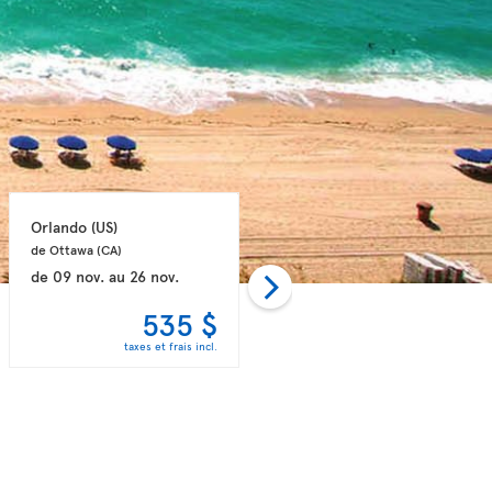
Orlando 
(US)
Fort Lauderdale 
(US)
de Ottawa 
(CA)
de Montréal 
(CA)
de
09 nov.
au
26 nov.
de
04 oct.
au
22 oct.
535 $
546 $
taxes et frais incl.
taxes et frais incl.