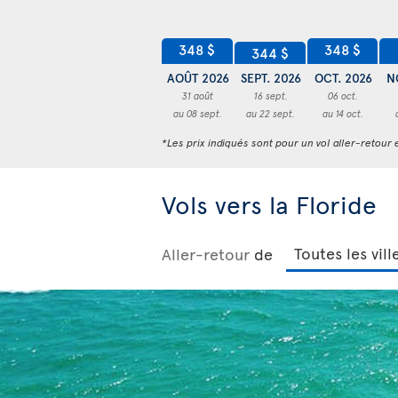
348 $
348 $
344 $
AOÛT 2026
SEPT. 2026
OCT. 2026
N
31 août
16 sept.
06 oct.
au 08 sept.
au 22 sept.
au 14 oct.
*Les prix indiqués sont pour un vol aller-retour e
Vols vers la Floride
Aller-retour
de