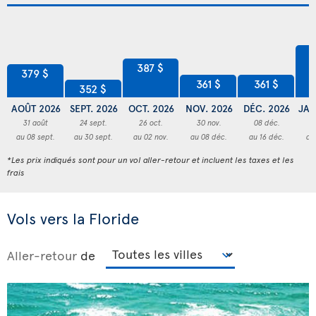
4
387 $
379 $
361 $
361 $
352 $
AOÛT 2026
SEPT. 2026
OCT. 2026
NOV. 2026
DÉC. 2026
JAN
31 août
24 sept.
26 oct.
30 nov.
08 déc.
3
au 08 sept.
au 30 sept.
au 02 nov.
au 08 déc.
au 16 déc.
au
*Les prix indiqués sont pour un vol aller-retour et incluent les taxes et les
frais
Vols vers la Floride
Aller-retour
de