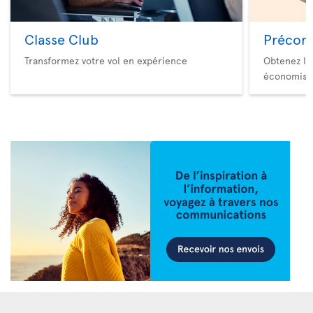
Classe Club
Précom
Transformez votre vol en expérience
Obtenez le
économise