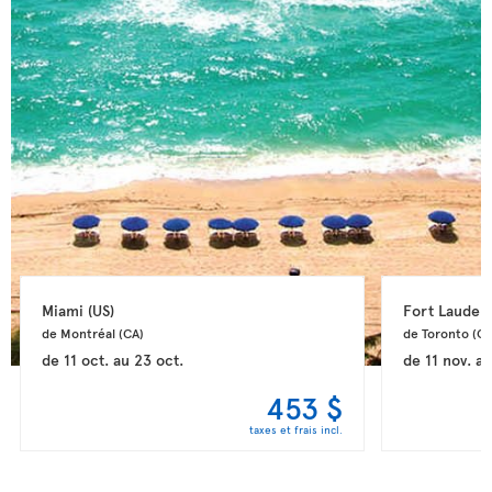
Miami 
(US)
Fort Lauderd
de Montréal 
(CA)
de Toronto 
(CA
de
11 oct.
au
23 oct.
de
11 nov.
a
453 $
taxes et frais incl.