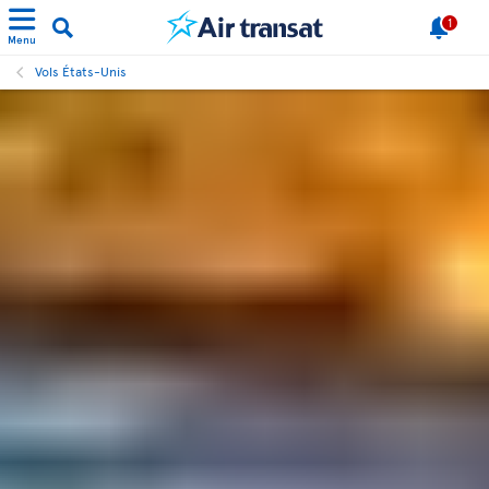
1
Menu
Vols États-Unis