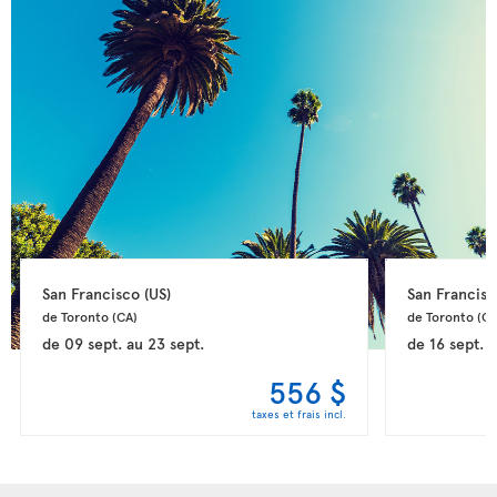
San Francisco 
(US)
San Francisc
de Toronto 
(CA)
de Toronto 
(CA
de
09 sept.
au
23 sept.
de
16 sept.
a
556 $
taxes et frais incl.