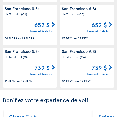
San Francisco
San Francisco
(US)
(US)
de Toronto
(CA)
de Toronto
(CA)
652 $
652 $
taxes et frais incl.
taxes et frais incl.
01 MARS
au
19 MARS
15 DÉC.
au
24 DÉC.
San Francisco
San Francisco
(US)
(US)
de Montréal
(CA)
de Montréal
(CA)
739 $
739 $
taxes et frais incl.
taxes et frais incl.
11 JANV.
au
17 JANV.
01 FÉVR.
au
07 FÉVR.
Bonifiez votre expérience de vol!
Classe Club
Précom