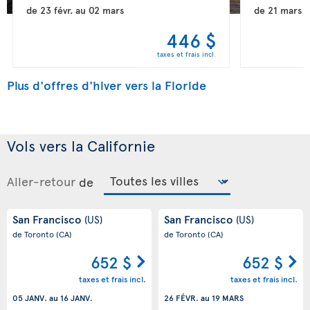
de
23 févr.
au
02 mars
de
21 mars
a
446 $
taxes et frais incl.
Plus d'offres d'hiver vers la Floride
Vols vers la Californie
Aller-retour
de
San Francisco
San Francisco
(US)
(US)
de Toronto
(CA)
de Toronto
(CA)
652 $
652 $
taxes et frais incl.
taxes et frais incl.
05 JANV.
au
16 JANV.
26 FÉVR.
au
19 MARS