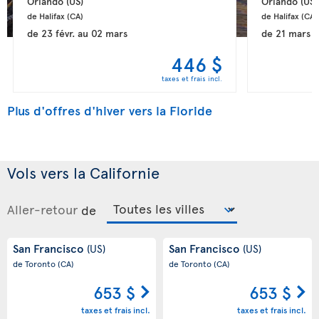
Orlando 
(US)
Orlando 
(US)
de Halifax 
(CA)
de Halifax 
(CA)
de
23 févr.
au
02 mars
de
21 mars
a
446 $
taxes et frais incl.
Plus d'offres d'hiver vers la Floride
Vols vers la Californie
Aller-retour
de
San Francisco
San Francisco
(US)
(US)
de Toronto
(CA)
de Toronto
(CA)
653 $
653 $
taxes et frais incl.
taxes et frais incl.