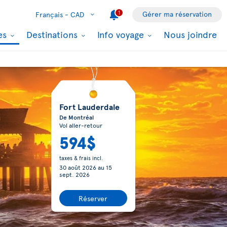
1
Gérer ma réservation
Français -
CAD
les
Destinations
Info voyage
Nous joindre
Fort Lauderdale
De Montréal
Vol aller-retour
594$
taxes & frais incl.
30 août 2026
au
15
sept. 2026
Réserver