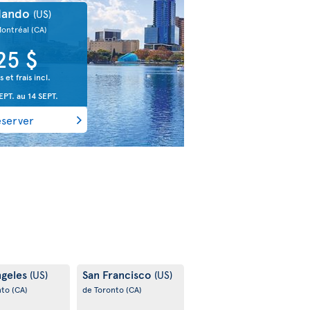
lando
(US)
Montréal
(CA)
25 $
s et frais incl.
EPT.
au
14 SEPT.
éserver
ngeles
San Francisco
(US)
(US)
nto
(CA)
de Toronto
(CA)