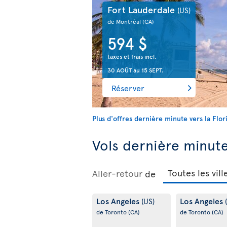
Fort Lauderdale
(US)
de Montréal
(CA)
594 $
taxes et frais incl.
30 AOÛT
au
15 SEPT.
Réserver
Plus d'offres dernière minute vers la Flor
Vols dernière minute 
Aller-retour
de
Los Angeles
Los Angeles
(US)
de Toronto
(CA)
de Toronto
(CA)