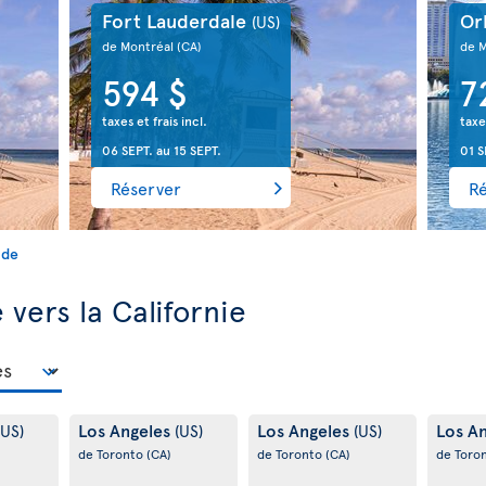
Fort Lauderdale
Or
(US)
de Montréal
(CA)
de 
594 $
7
taxes et frais incl.
taxe
06 SEPT.
au
15 SEPT.
01 S
Réserver
R
ide
vers la Californie
Los Angeles
Los Angeles
Los A
(US)
(US)
(US)
de Toronto
(CA)
de Toronto
(CA)
de Toro