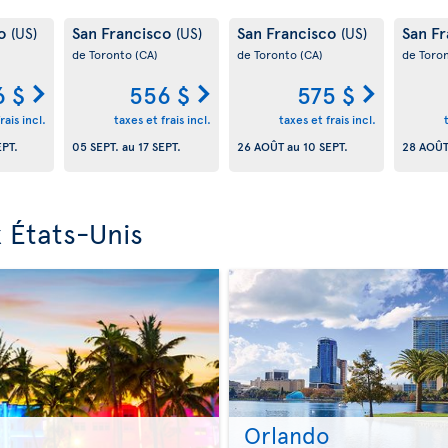
co
San Francisco
San Francisco
San F
(US)
(US)
(US)
de Toronto
(CA)
de Toronto
(CA)
de Toro
6 $
556 $
575 $
rais incl.
taxes et frais incl.
taxes et frais incl.
EPT.
05 SEPT.
au
17 SEPT.
26 AOÛT
au
10 SEPT.
28 AOÛ
 États-Unis
Orlando