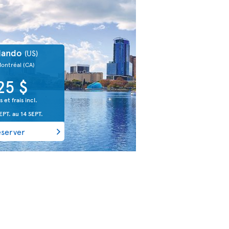
lando
(US)
Montréal
(CA)
25 $
s et frais incl.
EPT.
au
14 SEPT.
éserver