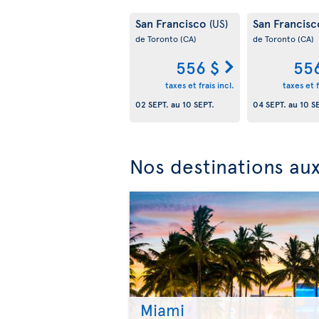
San Francisco
San Francis
(US)
de Toronto
(CA)
de Toronto
(CA)
556 $
55
taxes et frais incl.
taxes et f
02 SEPT.
au
10 SEPT.
04 SEPT.
au
10 S
Nos destinations aux
Miami