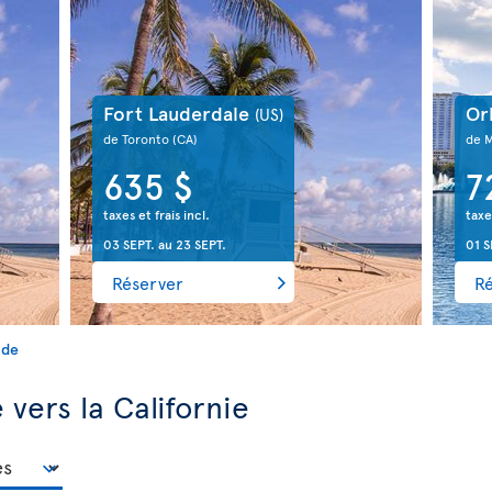
Fort Lauderdale
Or
(US)
de Toronto
(CA)
de 
635 $
7
taxes et frais incl.
taxe
03 SEPT.
au
23 SEPT.
01 S
Réserver
R
ide
vers la Californie