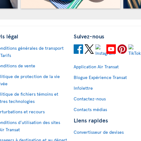
is légal
Suivez-nous
nditions générales de transport
 Tarifs
nditions de vente
Application Air Transat
litique de protection de la vie
Blogue Expérience Transat
ivée
Infolettre
litique de fichiers témoins et
Contactez-nous
tres technologies
Contacts médias
rturbations et recours
Liens rapides
nditions d’utilisation des sites
Air Transat
Convertisseur de devises
ssagers à destination et au départ