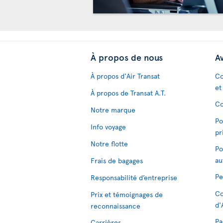
À propos de nous
Av
À propos d'Air Transat
Co
et
À propos de Transat A.T.
Co
Notre marque
Po
Info voyage
pr
Notre flotte
Po
au
Frais de bagages
Pe
Responsabilité d’entreprise
Co
Prix et témoignages de
d'
reconnaissance
Pa
Carrières