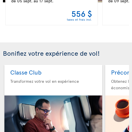
de
05 sept.
au
17 sept.
de
09 sept.
556 $
taxes et frais incl.
Bonifiez votre expérience de vol!
Classe Club
Précom
Transformez votre vol en expérience
Obtenez le
économise