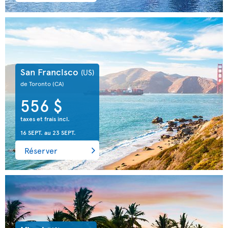
San Francisco
(US)
de Toronto
(CA)
556 $
taxes et frais incl.
16 SEPT.
au
23 SEPT.
Réserver