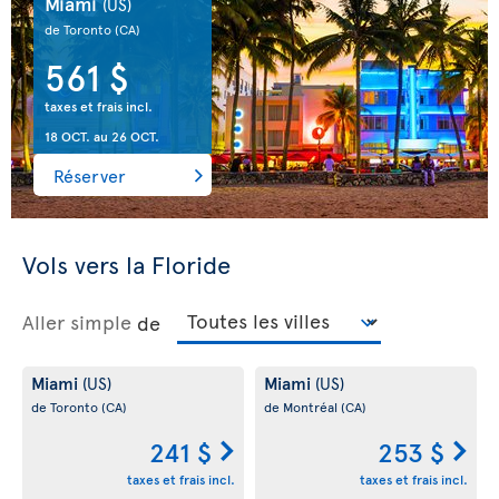
Miami
(US)
de Toronto
(CA)
561 $
taxes et frais incl.
18 OCT.
au
26 OCT.
Réserver
Vols vers la Floride
Aller simple
de
Miami
Miami
(US)
(US)
de Toronto
(CA)
de Montréal
(CA)
241 $
253 $
taxes et frais incl.
taxes et frais incl.