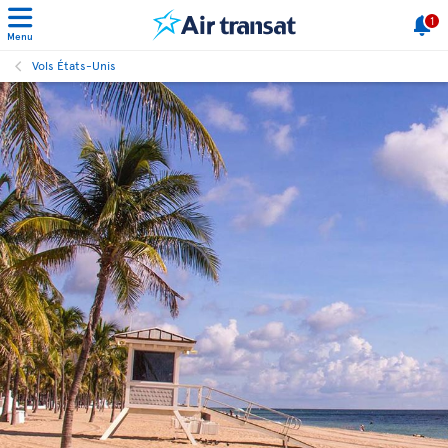
1
Menu
Vols États-Unis