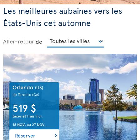
Les meilleures aubaines vers les
États-Unis cet automne
Aller-retour
de
Orlando
(US)
de Toronto
(CA)
519 $
taxes et frais incl.
18 NOV.
au
27 NOV.
Réserver