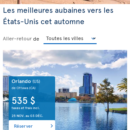
Les meilleures aubaines vers les
États-Unis cet automne
Aller-retour
de
Orlando
(US)
de Ottawa
(CA)
535 $
taxes et frais incl.
25 NOV.
au
03 DÉC.
Réserver