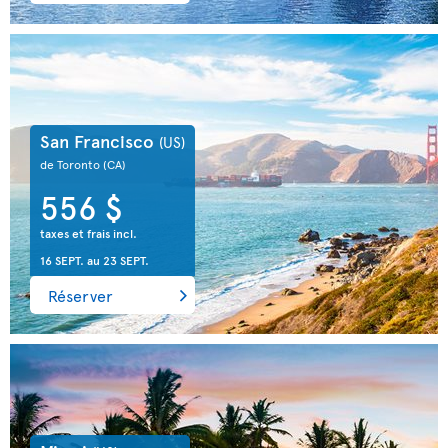
San Francisco
(US)
de Toronto
(CA)
556 $
taxes et frais incl.
16 SEPT.
au
23 SEPT.
Réserver