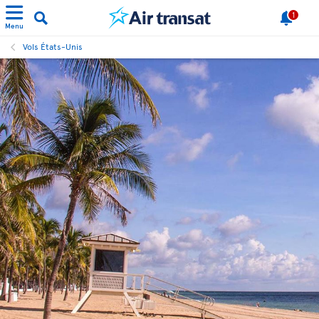
1
Menu
Vols États-Unis