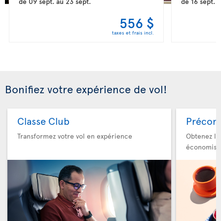
de
09 sept.
au
23 sept.
de
16 sept.
a
556 $
taxes et frais incl.
Bonifiez votre expérience de vol!
Classe Club
Précom
Transformez votre vol en expérience
Obtenez le
économise