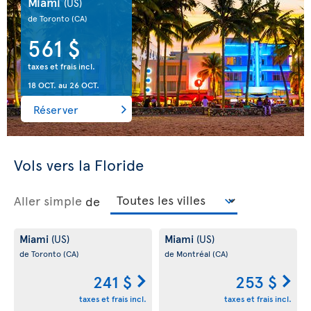
Miami
(US)
de Toronto
(CA)
561 $
taxes et frais incl.
18 OCT.
au
26 OCT.
Réserver
Vols vers la Floride
Aller simple
de
Miami
Miami
(US)
(US)
de Toronto
(CA)
de Montréal
(CA)
241 $
253 $
taxes et frais incl.
taxes et frais incl.