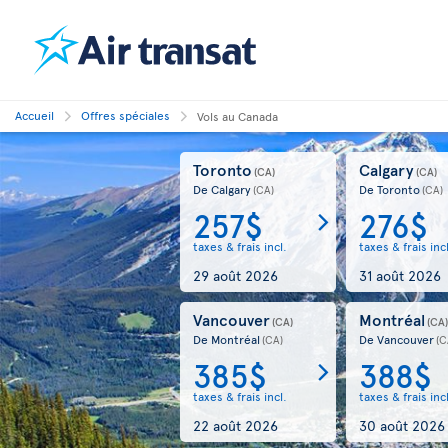
Accueil
Offres spéciales
Vols au Canada
Toronto
Calgary
(CA)
(CA)
De Calgary
De Toronto
(CA)
(CA)
257$
276$
taxes & frais incl.
taxes & frais inc
29 août 2026
31 août 2026
Vancouver
Montréal
(CA)
(CA
De Montréal
De Vancouver
(CA)
(C
385$
388$
taxes & frais incl.
taxes & frais inc
22 août 2026
30 août 2026