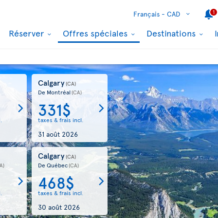
1
Français -
CAD
Réserver
Offres spéciales
Destinations
Calgary
(CA)
De Montréal
(CA)
331$
l.
taxes & frais incl.
31 août 2026
Calgary
)
(CA)
De Québec
A)
(CA)
468$
l.
taxes & frais incl.
30 août 2026