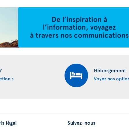
?
Hébergement
ction
Voyez nos optio
is légal
Suivez-nous