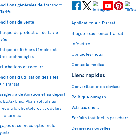
nditions générales de transport
 Tarifs
nditions de vente
Application Air Transat
litique de protection de la vie
Blogue Expérience Transat
ivée
Infolettre
litique de fichiers témoins et
Contactez-nous
tres technologies
Contacts médias
rturbations et recours
Liens rapides
nditions d’utilisation des sites
Air Transat
Convertisseur de devises
ssagers à destination et au départ
Politique ouragan
s États-Unis: Plans relatifs au
Vols pas chers
rvice à la clientèle et aux délais
r le tarmac
Forfaits tout inclus pas chers
gages et services optionnels
Dernières nouvelles
yants