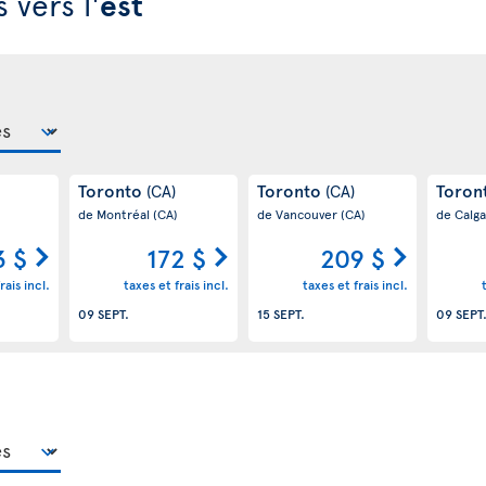
 vers l'
est
Toronto
Toronto
Toron
(CA)
(CA)
de Montréal
(CA)
de Vancouver
(CA)
de Calg
3 $
172 $
209 $
rais incl.
taxes et frais incl.
taxes et frais incl.
09 SEPT.
15 SEPT.
09 SEPT