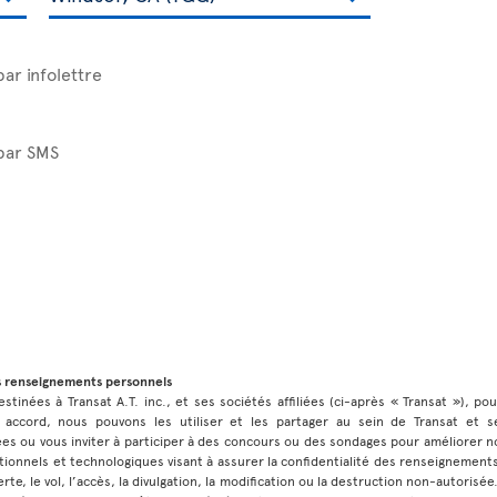
par infolettre
 par SMS
s renseignements personnels
stinées à Transat A.T. inc., et ses sociétés affiliées (ci-après « Transat »), po
 accord, nous pouvons les utiliser et les partager au sein de Transat et ses
 ou vous inviter à participer à des concours ou des sondages pour améliorer no
ionnels et technologiques visant à assurer la confidentialité des renseignement
rte, le vol, l’accès, la divulgation, la modification ou la destruction non-autorisé