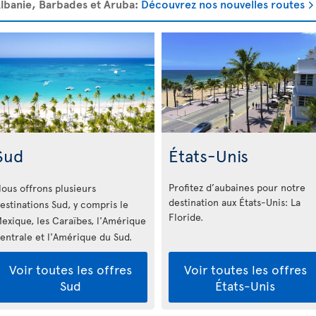
 Albanie, Barbades et Aruba:
Découvrez nos nouvelles routes
Sud
États-Unis
Profitez d’aubaines pour notre
ous offrons plusieurs
destination aux États-Unis: La
estinations Sud, y compris le
Floride
.
exique, les Caraïbes, l'Amérique
entrale et l'Amérique du Sud.
Voir toutes les offres
Voir toutes les offres
Sud
États-Unis