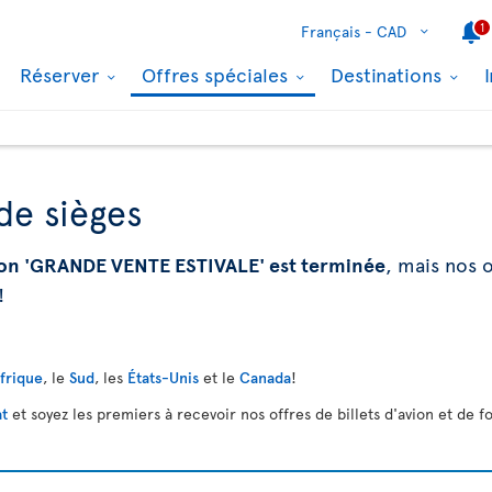
1
Français -
CAD
Réserver
Offres spéciales
Destinations
de sièges
on 'GRANDE VENTE ESTIVALE' est terminée
, mais nos o
!
Afrique
, le
Sud
, les
États-Unis
et le
Canada
!
at
et soyez les premiers à recevoir nos offres de billets d'avion et de fo