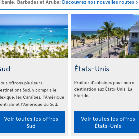
 Albanie, Barbades et Aruba:
Découvrez nos nouvelles routes
Sud
États-Unis
Profitez d’aubaines pour notre
ous offrons plusieurs
destination aux États-Unis: La
estinations Sud, y compris le
Floride
.
exique, les Caraïbes, l'Amérique
entrale et l'Amérique du Sud.
Voir toutes les offres
Voir toutes les offres
Sud
États-Unis