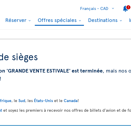
1
Français -
CAD
Réserver
Offres spéciales
Destinations
de sièges
on 'GRANDE VENTE ESTIVALE' est terminée
, mais nos o
!
Afrique
, le
Sud
, les
États-Unis
et le
Canada
!
at
et soyez les premiers à recevoir nos offres de billets d'avion et de fo