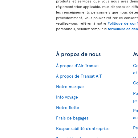
produits et services que vous nous avez dem
règlementation applicable, vous disposez de diff
les renseignements personnels que nous déteno
précédemment, vous pouvez retirer ce consente
veuillez-vous référer à notre
Politique de conf
personnels, veuillez remplir le
formulaire de dem
À propos de nous
Av
À propos d'Air Transat
Co
et
À propos de Transat A.T.
Co
Notre marque
Po
Info voyage
pr
Notre flotte
Po
au
Frais de bagages
Pe
Responsabilité d’entreprise