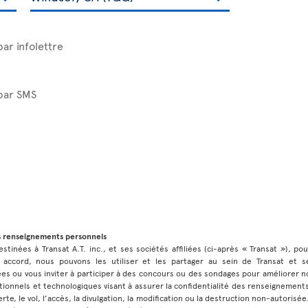
par infolettre
 par SMS
s renseignements personnels
stinées à Transat A.T. inc., et ses sociétés affiliées (ci-après « Transat »), po
 accord, nous pouvons les utiliser et les partager au sein de Transat et ses
 ou vous inviter à participer à des concours ou des sondages pour améliorer no
ionnels et technologiques visant à assurer la confidentialité des renseignement
rte, le vol, l’accès, la divulgation, la modification ou la destruction non-autorisé