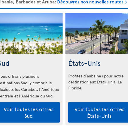
 Albanie, Barbades et Aruba:
Découvrez nos nouvelles routes
Sud
États-Unis
Profitez d’aubaines pour notre
ous offrons plusieurs
destination aux États-Unis: La
estinations Sud, y compris le
Floride
.
exique, les Caraïbes, l'Amérique
entrale et l'Amérique du Sud.
Voir toutes les offres
Voir toutes les offres
Sud
États-Unis