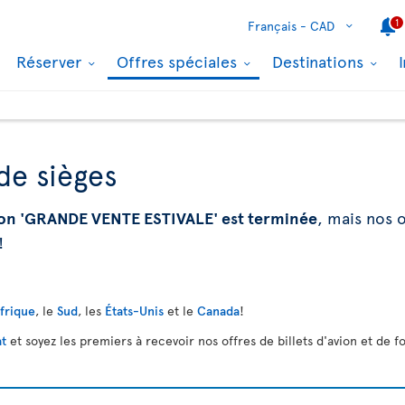
1
Français -
CAD
Réserver
Offres spéciales
Destinations
de sièges
on 'GRANDE VENTE ESTIVALE' est terminée
, mais nos o
!
Afrique
, le
Sud
, les
États-Unis
et le
Canada
!
at
et soyez les premiers à recevoir nos offres de billets d'avion et de fo