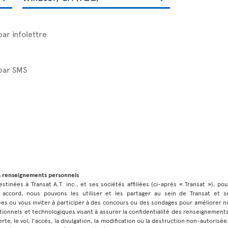
par infolettre
 par SMS
s renseignements personnels
stinées à Transat A.T. inc., et ses sociétés affiliées (ci-après « Transat »), po
 accord, nous pouvons les utiliser et les partager au sein de Transat et ses
 ou vous inviter à participer à des concours ou des sondages pour améliorer no
ionnels et technologiques visant à assurer la confidentialité des renseignement
rte, le vol, l’accès, la divulgation, la modification ou la destruction non-autorisé