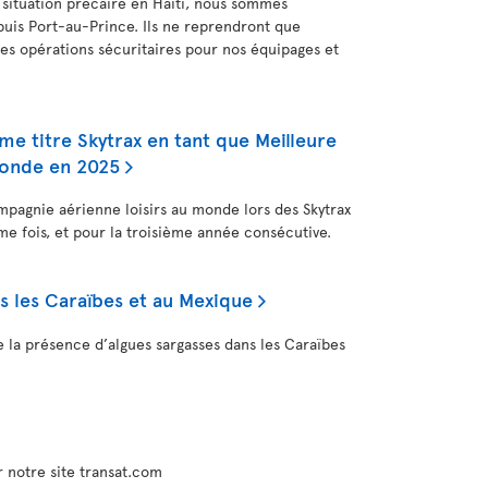
 situation précaire en Haïti, nous sommes
puis Port-au-Prince. Ils ne reprendront que
des opérations sécuritaires pour nos équipages et
me titre Skytrax en tant que Meilleure
monde en 2025
mpagnie aérienne loisirs au monde lors des Skytrax
e fois, et pour la troisième année consécutive.
s les Caraïbes et au Mexique
de la présence d’algues sargasses dans les Caraïbes
 notre site transat.com