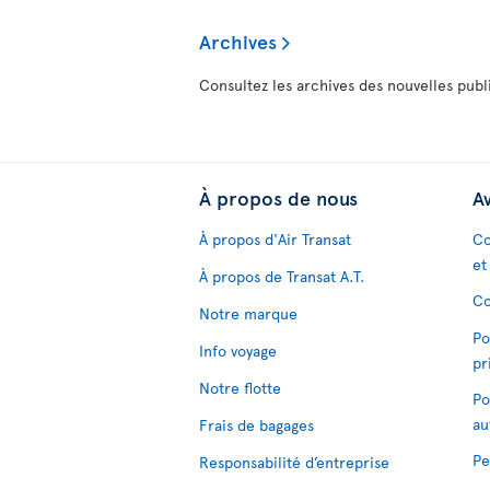
Archives
Consultez les archives des nouvelles publi
À propos de nous
Av
À propos d'Air Transat
Co
et
À propos de Transat A.T.
Co
Notre marque
Po
Info voyage
pr
Notre flotte
Po
au
Frais de bagages
Pe
Responsabilité d’entreprise