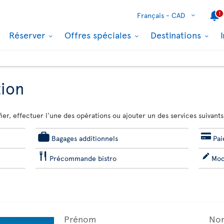
1
Français -
CAD
Réserver
Offres spéciales
Destinations
tion
ier, effectuer l'une des opérations ou ajouter un des services suivants
Bagages additionnels
Pai
Précommande bistro
Mod
Prénom
Nom