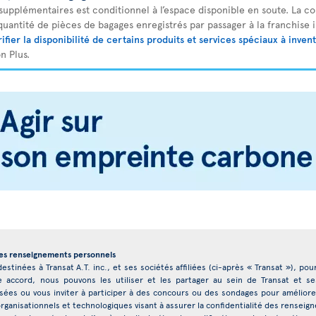
upplémentaires est conditionnel à l’espace disponible en soute. La co
a quantité de pièces de bagages enregistrés par passager à la franchise i
rifier la disponibilité de certains produits et services spéciaux à invent
n Plus.
des renseignements personnels
stinées à Transat A.T. inc., et ses sociétés affiliées (ci-après « Transat »), po
e accord, nous pouvons les utiliser et les partager au sein de Transat et ses 
es ou vous inviter à participer à des concours ou des sondages pour améliore
ganisationnels et technologiques visant à assurer la confidentialité des rense