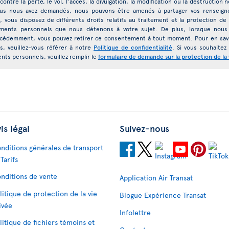
contre la perte, le vol, l’accès, la divulgation, la modification ou la destructio
vous nous avez demandés, nous pouvons être amenés à partager vos renseign
 vous disposez de différents droits relatifs au traitement et la protection 
nements personnels que nous détenons à votre sujet. De plus, lorsque nous 
demment, vous pouvez retirer ce consentement à tout moment. Pour en savoir 
, veuillez-vous référer à notre
Politique de confidentialité
. Si vous souhaitez
ts personnels, veuillez remplir le
formulaire de demande sur la protection de la 
is légal
Suivez-nous
nditions générales de transport
 Tarifs
nditions de vente
Application Air Transat
litique de protection de la vie
Blogue Expérience Transat
ivée
Infolettre
litique de fichiers témoins et