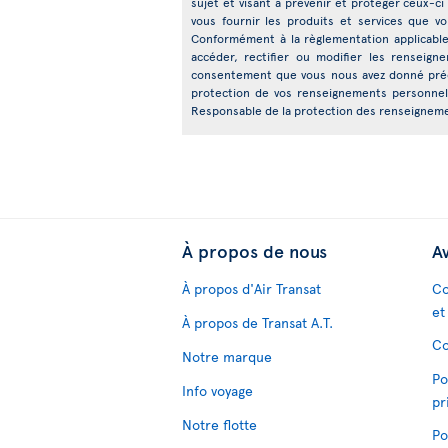
sujet et visant à prévenir et protéger ceux-ci 
vous fournir les produits et services que 
Conformément à la règlementation applicable,
accéder, rectifier ou modifier les renseig
consentement que vous nous avez donné précé
protection de vos renseignements personnels
Responsable de la protection des renseignemen
À propos de nous
Av
À propos d'Air Transat
Co
et
À propos de Transat A.T.
Co
Notre marque
Po
Info voyage
pr
Notre flotte
Po